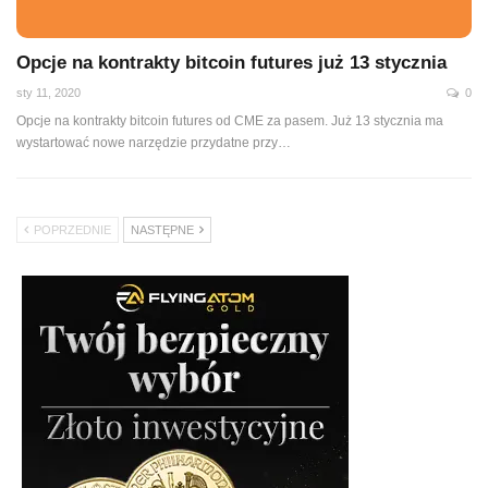
Opcje na kontrakty bitcoin futures już 13 stycznia
sty 11, 2020
0
Opcje na kontrakty bitcoin futures od CME za pasem. Już 13 stycznia ma
wystartować nowe narzędzie przydatne przy
…
POPRZEDNIE
NASTĘPNE