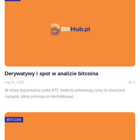
Derywatywy i spot w analizie bitcoina
maj 31, 2020
0
W miarę dojrzewania rynku BTC traderzy potrzebują coraz to nowszych
narzędzi, które pomogą im identyfikować
…
BITCOIN