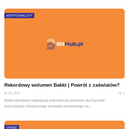
KRYPTOWALUTY
Rekordowy wolumen Bakkt | Powrót z zaświatów?
lip 28, 2020
0
Bakkt odnotował największy jednodniowy wolumen dla fizycznie
rozliczanego miesięcznego kontraktu terminowego na
…
OPINIE