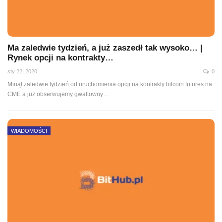
Ma zaledwie tydzień, a już zaszedł tak wysoko… |
Rynek opcji na kontrakty…
sty 22, 2020
0
Minął zaledwie tydzień od uruchomienia opcji na kontrakty bitcoin futures na
CME a już obserwujemy gwałtowny
…
WIADOMOŚCI