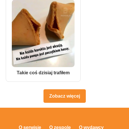
Takie coś dzisiaj trafiłem
Zobacz więcej
O serwisie
O zespole
O wydawcy