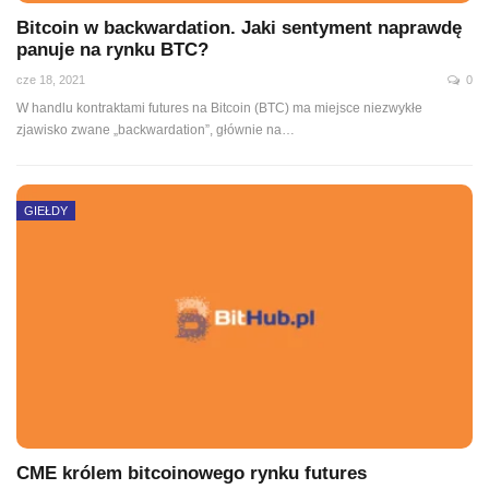
Bitcoin w backwardation. Jaki sentyment naprawdę
panuje na rynku BTC?
cze 18, 2021
0
W handlu kontraktami futures na Bitcoin (BTC) ma miejsce niezwykłe
zjawisko zwane „backwardation”, głównie na
…
GIEŁDY
CME królem bitcoinowego rynku futures