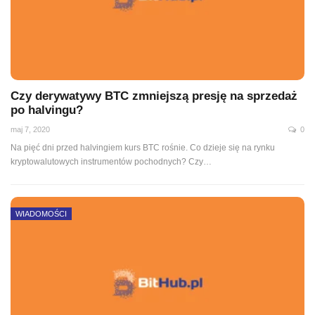
Czy derywatywy BTC zmniejszą presję na sprzedaż
po halvingu?
maj 7, 2020
0
Na pięć dni przed halvingiem kurs BTC rośnie. Co dzieje się na rynku
kryptowalutowych instrumentów pochodnych? Czy
…
WIADOMOŚCI