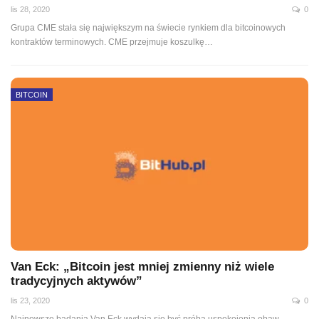
lis 28, 2020
0
Grupa CME stała się największym na świecie rynkiem dla bitcoinowych
kontraktów terminowych. CME przejmuje koszulkę
…
BITCOIN
Van Eck: „Bitcoin jest mniej zmienny niż wiele
tradycyjnych aktywów”
lis 23, 2020
0
Najnowsze badania Van Eck wydają się być próbą uspokojenia obaw