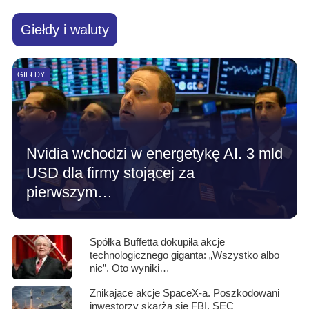
Giełdy i waluty
GIEŁDY
Nvidia wchodzi w energetykę AI. 3 mld
USD dla firmy stojącej za
pierwszym…
Spółka Buffetta dokupiła akcje
technologicznego giganta: „Wszystko albo
nic”. Oto wyniki…
Znikające akcje SpaceX-a. Poszkodowani
inwestorzy skarżą się FBI, SEC