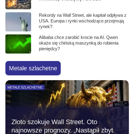
Rekordy na Wall Street, ale kapitał odpływa z
USA. Europa i rynki wschodzące przejmują
rynek?
Alibaba chce zarobić krocie na AI. Qwen
okaże się chińską maszynką do robienia
pieniędzy?
Metale szlachetne
METALE SZLACHETNE
Złoto szokuje Wall Street. Oto
najnowsze prognozy. „Nastąpił zbyt