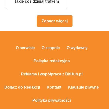
Takie coś dzisiaj trafiłem
Zobacz więcej
O serwisie
O zespole
O wydawcy
Polityka redakcyjna
Reklama i współpraca z BitHub.pl
Dołącz do Redakcji
Kontakt
Klauzule prawne
Polityka prywatności