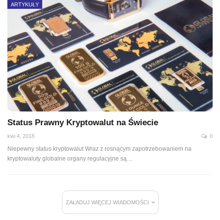
ARTYKUŁY
Status Prawny Kryptowalut na Świecie
kwi 4, 2018
0
Niepewny status kryptowalut Wraz z rosnącym zapotrzebowaniem na
kryptowaluty globalne organy regulacyjne są…
ZAŁADUJ WIĘCEJ WIADOMOŚCI