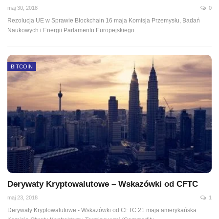
maj 30, 2018
0
Rezolucja UE w Sprawie Blockchain 16 maja Komisja Przemysłu, Badań
Naukowych i Energii Parlamentu Europejskiego…
BITCOIN
Derywaty Kryptowalutowe – Wskazówki od CFTC
maj 23, 2018
1
Derywaty Kryptowalutowe - Wskazówki od CFTC 21 maja amerykańska