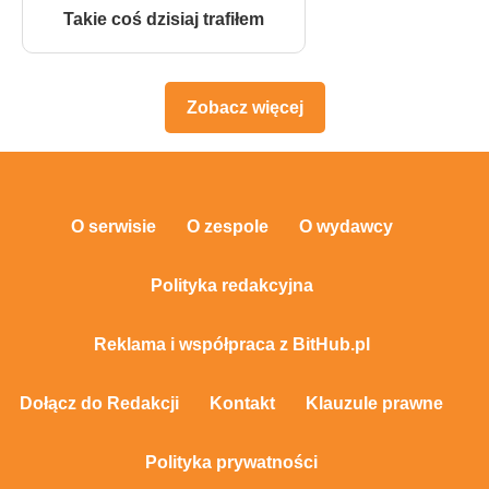
Takie coś dzisiaj trafiłem
Zobacz więcej
O serwisie
O zespole
O wydawcy
Polityka redakcyjna
Reklama i współpraca z BitHub.pl
Dołącz do Redakcji
Kontakt
Klauzule prawne
Polityka prywatności