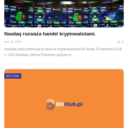
Nasdaq rozważa handel kryptowalutami.
kwi 26, 2018
0
Nasdaq widzi potencjał w obrocie kryptowalutami W środę 25 kwietnia 2018
r., CEO Nasdaq, Adena Friedman gościła w…
BITCOIN