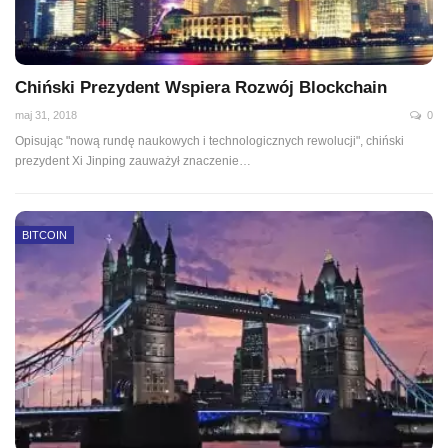
Chiński Prezydent Wspiera Rozwój Blockchain
maj 31, 2018
0
Opisując "nową rundę naukowych i technologicznych rewolucji", chiński
prezydent Xi Jinping zauważył znaczenie…
BITCOIN