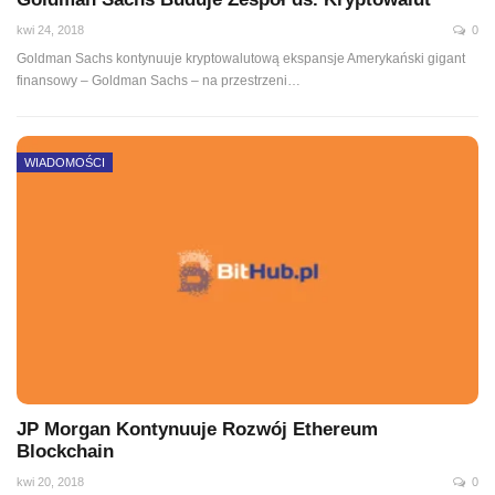
kwi 24, 2018
0
Goldman Sachs kontynuuje kryptowalutową ekspansje Amerykański gigant
finansowy – Goldman Sachs – na przestrzeni…
WIADOMOŚCI
JP Morgan Kontynuuje Rozwój Ethereum
Blockchain
kwi 20, 2018
0