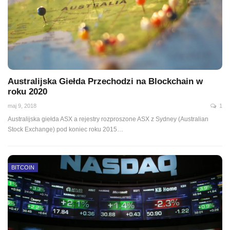
Australijska Giełda Przechodzi na Blockchain w
roku 2020
maj 9, 2018
1
Australijska giełda ASX a rejestry rozproszone ASX z Sydney (Australian
Stock Exchange) pod koniec roku 2015…
BITCOIN