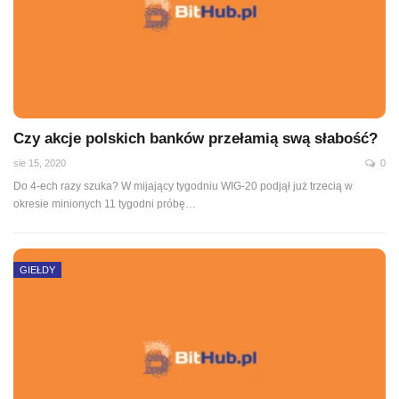
Czy akcje polskich banków przełamią swą słabość?
sie 15, 2020
0
Do 4-ech razy szuka? W mijający tygodniu WIG-20 podjął już trzecią w
okresie minionych 11 tygodni próbę
…
GIEŁDY