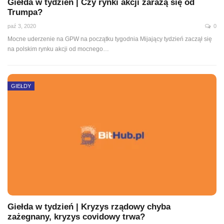
Giełda w tydzień | Czy rynki akcji zarażą się od
Trumpa?
paź 3, 2020
0
Mocne uderzenie na GPW na początku tygodnia Mijający tydzień zaczął się
na polskim rynku akcji od mocnego
…
GIEŁDY
Giełda w tydzień | Kryzys rządowy chyba
zażegnany, kryzys covidowy trwa?