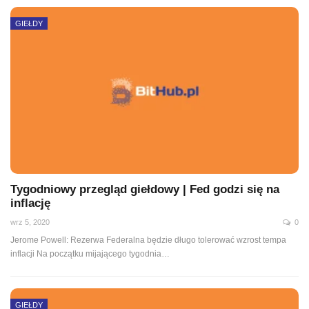
GIEŁDY
Tygodniowy przegląd giełdowy | Fed godzi się na
inflację
wrz 5, 2020
0
Jerome Powell: Rezerwa Federalna będzie długo tolerować wzrost tempa
inflacji Na początku mijającego tygodnia
…
GIEŁDY