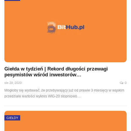
Giełda w tydzień | Rekord długości przewagi
pesymistów wśród inwestorów…
sie 29, 2020
0
Mogłoby się wydawać, że przebywający już od prawie 3 miesięcy w wąskim
przedziale wartości wykres WIG-20 stopniowo
…
GIEŁDY