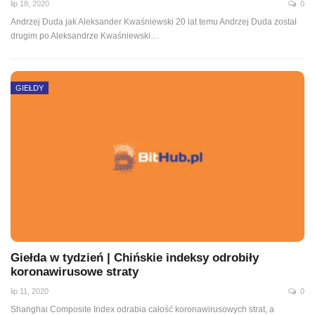
lip 18, 2020
0
Andrzej Duda jak Aleksander Kwaśniewski 20 lat temu Andrzej Duda został
drugim po Aleksandrze Kwaśniewski
…
GIEŁDY
Giełda w tydzień | Chińskie indeksy odrobiły
koronawirusowe straty
lip 11, 2020
0
Shanghai Composite Index odrabia całość koronawirusowych strat, a