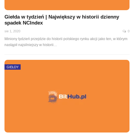
Giełda w tydzień | Największy w historii dzienny
spadek NCIndex
sie 1, 2020
0
Miniony tydzień przejdzie do historii polskiego rynku akcji jako ten, w którym
nastąpił najsilniejszy w historii
…
GIEŁDY