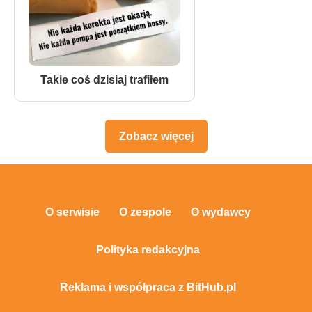
Takie coś dzisiaj trafiłem
Zobacz więcej
O serwisie
O zespole
O wydawcy
Polityka redakcyjna
Reklama i współpraca z BitHub.pl