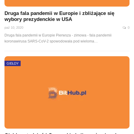
Druga fala pandemii w Europie i zbliżające się
wybory prezydenckie w USA
paź 10, 2020
0
Druga fala pandemii w Europie Pierwsza - zimowa - fala pandemii
koronawirusa SARS-CoV-2 spowodowała pod wieloma
…
GIEŁDY