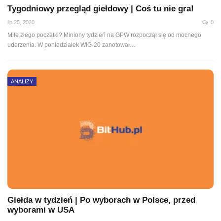
Tygodniowy przegląd giełdowy | Coś tu nie gra!
lip 25, 2020
0
Miłe złego początki? Miniony tydzień na GPW rozpoczął się od mocnego
uderzenia. W poniedziałek WIG-20 zanotował
…
ANALIZY
Giełda w tydzień | Po wyborach w Polsce, przed
wyborami w USA