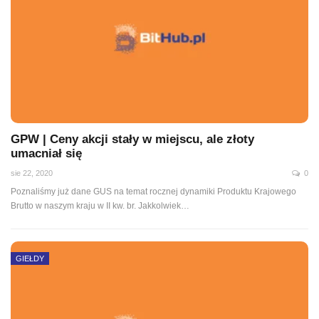
GPW | Ceny akcji stały w miejscu, ale złoty
umacniał się
sie 22, 2020
0
Poznaliśmy już dane GUS na temat rocznej dynamiki Produktu Krajowego
Brutto w naszym kraju w II kw. br. Jakkolwiek
…
GIEŁDY