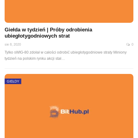
Giełda w tydzień | Próby odrobienia
ubiegłotygodniowych strat
sie 8, 2020
0
Tylko sWIG-80 zdołał w całości odrobić ubiegłotygodniowe straty Miniony
tydzień na polskim rynku akcji stał
…
GIEŁDY