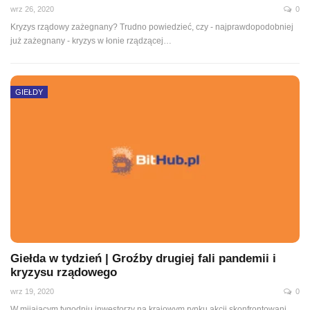
wrz 26, 2020
0
Kryzys rządowy zażegnany? Trudno powiedzieć, czy - najprawdopodobniej
już zażegnany - kryzys w łonie rządzącej
…
GIEŁDY
Giełda w tydzień | Groźby drugiej fali pandemii i
kryzysu rządowego
wrz 19, 2020
0
W mijającym tygodniu inwestorzy na krajowym rynku akcji skonfrontowani