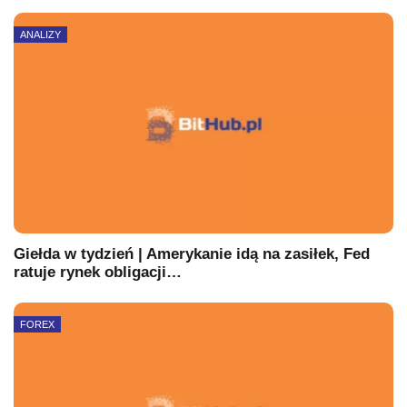
ANALIZY
Giełda w tydzień | Amerykanie idą na zasiłek, Fed
ratuje rynek obligacji…
FOREX