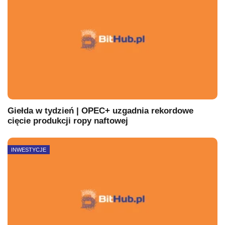
Giełda w tydzień | OPEC+ uzgadnia rekordowe
cięcie produkcji ropy naftowej
INWESTYCJE