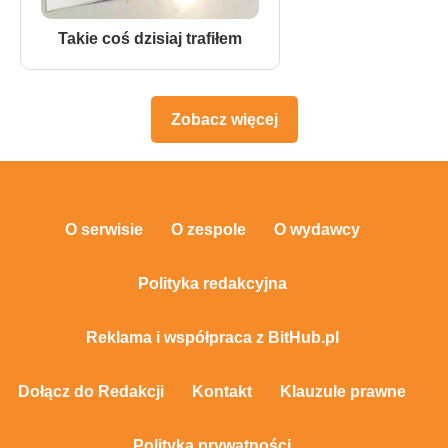
Takie coś dzisiaj trafiłem
Zobacz więcej
O serwisie
O zespole
O wydawcy
Polityka redakcyjna
Reklama i współpraca z BitHub.pl
Dołącz do Redakcji
Kontakt
Klauzule prawne
Polityka prywatności