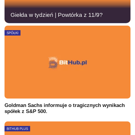
Giełda w tydzień | Powtórka z 11/9?
SPÓŁKI
Goldman Sachs informuje o tragicznych wynikach
spółek z S&P 500.
BITHUB PLUS