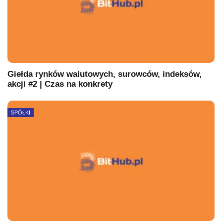
Giełda rynków walutowych, surowców, indeksów,
akcji #2 | Czas na konkrety
SPÓŁKI