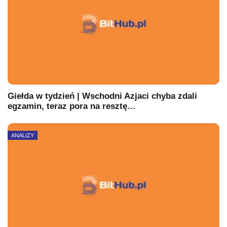
Giełda w tydzień | Wschodni Azjaci chyba zdali
egzamin, teraz pora na resztę…
ANALIZY