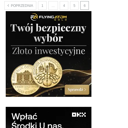
POPRZEDNIA
1
…
4
5
6