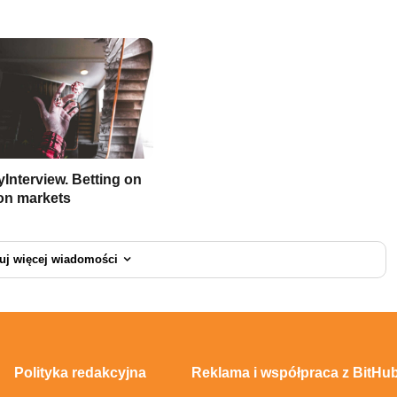
Interview. Betting on
ion markets
uj więcej wiadomości
Polityka redakcyjna
Reklama i współpraca z BitHub