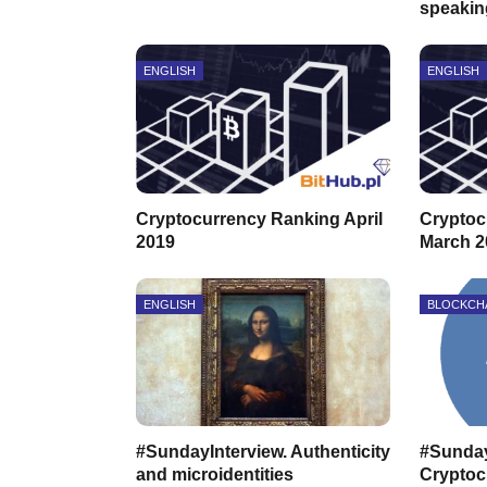
speakin
ENGLISH
ENGLISH
Cryptocurrency Ranking April
Cryptoc
2019
March 2
ENGLISH
BLOCKCH
#SundayInterview. Authenticity
#Sunday
and microidentities
Cryptoc