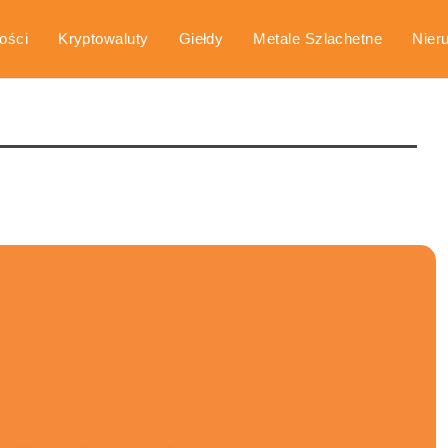
ości
Kryptowaluty
Giełdy
Metale Szlachetne
Nier
arka
Poradniki