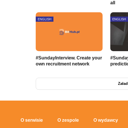
all
ENGLISH
ENGLISH
#SundayInterview. Create your
#Sunday
own recruitment network
predict
Załad
O serwisie
O zespole
O wydawcy