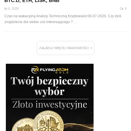
BTC.D, ETH, LISK, BNB
lip 6, 2020
0
Czas na wakacyjną Analizę Techniczną Kryptowalut 06-07-2020. Czy dziś
znajdziecie dla siebie coś interesującego ?
…
ZAŁADUJ WIĘCEJ WIADOMOŚCI