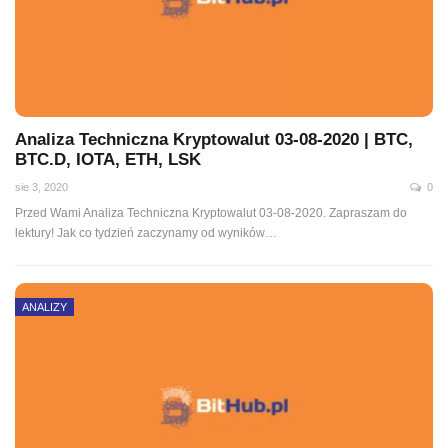
Analiza Techniczna Kryptowalut 03-08-2020 | BTC,
BTC.D, IOTA, ETH, LSK
sie 3, 2020
0
Przed Wami Analiza Techniczna Kryptowalut 03-08-2020. Zapraszam do
lektury! Jak co tydzień zaczynamy od wyników
…
ANALIZY