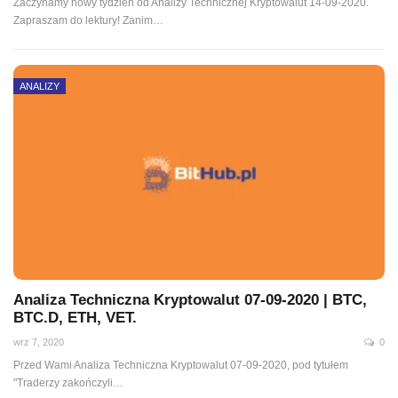
Zaczynamy nowy tydzień od Analizy Technicznej Kryptowalut 14-09-2020.
Zapraszam do lektury! Zanim
…
ANALIZY
Analiza Techniczna Kryptowalut 07-09-2020 | BTC,
BTC.D, ETH, VET.
wrz 7, 2020
0
Przed Wami Analiza Techniczna Kryptowalut 07-09-2020, pod tytułem
"Traderzy zakończyli
…