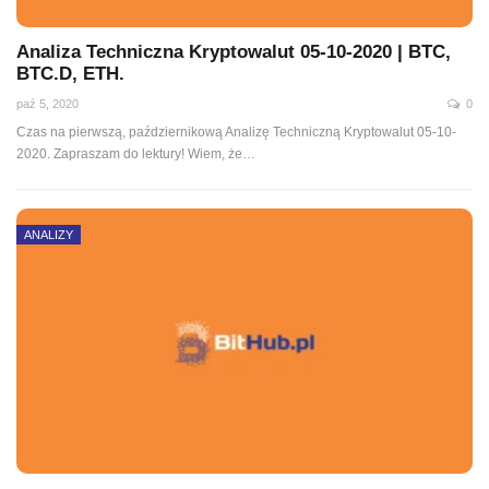
Analiza Techniczna Kryptowalut 05-10-2020 | BTC,
BTC.D, ETH.
paź 5, 2020
0
Czas na pierwszą, październikową Analizę Techniczną Kryptowalut 05-10-
2020. Zapraszam do lektury! Wiem, że
…
ANALIZY