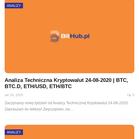
ANALIZY
Analiza Techniczna Kryptowalut 24-08-2020 | BTC,
BTC.D, ETH/USD, ETH/BTC
sie 24, 2020
0
Zaczynamy nowy tydzień od Analizy Technicznej Kryptowalut 24-08-2020.
Zapraszam do lektury! Zwyczajowo, na
…
ANALIZY