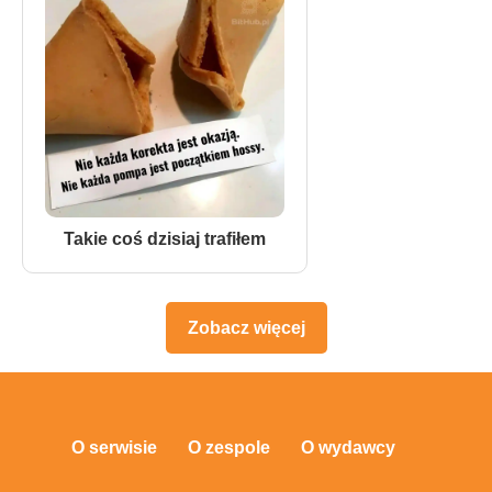
Takie coś dzisiaj trafiłem
Zobacz więcej
O serwisie
O zespole
O wydawcy