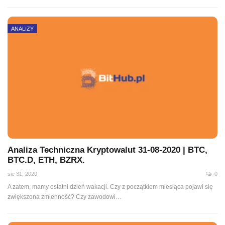
ANALIZY
Analiza Techniczna Kryptowalut 31-08-2020 | BTC,
BTC.D, ETH, BZRX.
sie 31, 2020
0
A zatem, mamy ostatni dzień wakacji. Czy z początkiem miesiąca pojawi się
zwiększona zmienność? Czy zawodowi
…