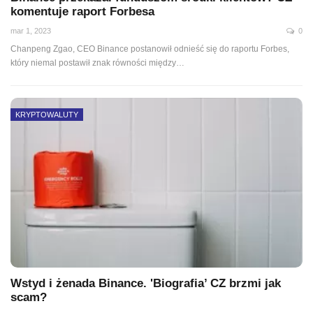
komentuje raport Forbesa
mar 1, 2023
0
Chanpeng Zgao, CEO Binance postanowił odnieść się do raportu Forbes,
który niemal postawił znak równości między
…
KRYPTOWALUTY
Wstyd i żenada Binance. 'Biografia’ CZ brzmi jak
scam?