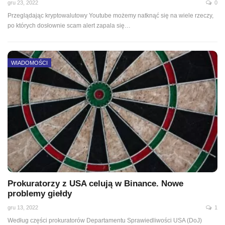
gru 23, 2022
0
Przeglądając kryptowalutowy Youtube możemy natknąć się na wiele rzeczy,
po których dosłownie scam alert zapala się
…
WIADOMOŚCI
Prokuratorzy z USA celują w Binance. Nowe
problemy giełdy
gru 13, 2022
1
Według części prokuratorów Departamentu Sprawiedliwości USA (DoJ)