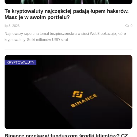
Te kryptowaluty najczęściej padają łupem hakerów.
Masz je w swoim portfelu?
lip 3, 2023
0
Najnowszy raport na temat bezpieczeństwa w sieci Web3 pokazuje, które
kryptowaluty. Setki milionów USD strat.
KRYPTOWALUTY
Binance przekazał funduszom środki klientów? CZ