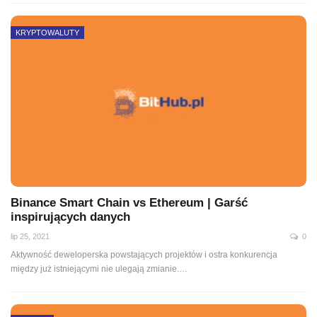
KRYPTOWALUTY
Binance Smart Chain vs Ethereum | Garść
inspirujących danych
lip 25, 2021
0
Aktywność deweloperska powstających projektów i ostra konkurencja
między już istniejącymi nie ulegają zmianie.
…