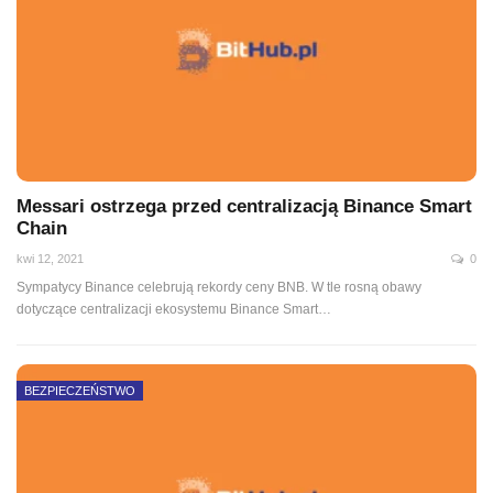
Messari ostrzega przed centralizacją Binance Smart
Chain
kwi 12, 2021
0
Sympatycy Binance celebrują rekordy ceny BNB. W tle rosną obawy
dotyczące centralizacji ekosystemu Binance Smart
…
BEZPIECZEŃSTWO