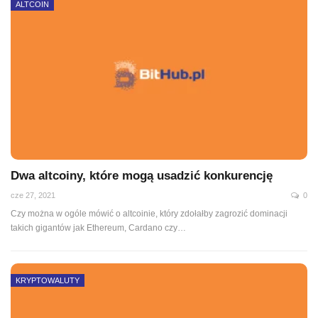
ALTCOIN
Dwa altcoiny, które mogą usadzić konkurencję
cze 27, 2021
0
Czy można w ogóle mówić o altcoinie, który zdołałby zagrozić dominacji
takich gigantów jak Ethereum, Cardano czy
…
KRYPTOWALUTY