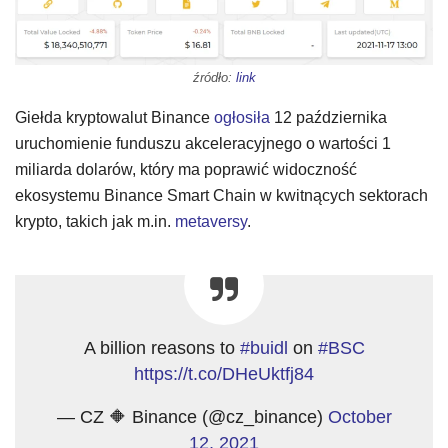
źródło:
link
Giełda kryptowalut Binance
ogłosiła
12 października
uruchomienie funduszu akceleracyjnego o wartości 1
miliarda dolarów, który ma poprawić widoczność
ekosystemu Binance Smart Chain w kwitnących sektorach
krypto, takich jak m.in.
metaversy
.
A billion reasons to
#buidl
on
#BSC
https://t.co/DHeUktfj84
— CZ 🔶 Binance (@cz_binance)
October
12, 2021