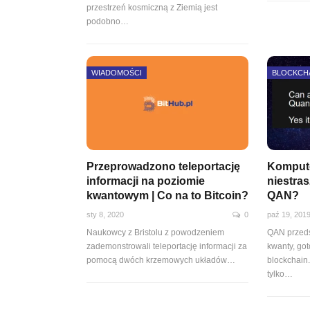
przestrzeń kosmiczną z Ziemią jest
podobno
…
WIADOMOŚCI
BLOCKCH
Przeprowadzono teleportację
Komput
informacji na poziomie
niestra
kwantowym | Co na to Bitcoin?
QAN?
sty 8, 2020
0
paź 19, 201
Naukowcy z Bristolu z powodzeniem
QAN przeds
zademonstrowali teleportację informacji za
kwanty, go
pomocą dwóch krzemowych układów
…
blockchain
tylko
…