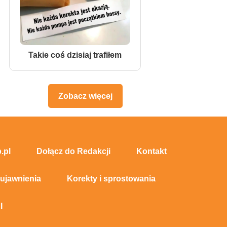
Takie coś dzisiaj trafiłem
Zobacz więcej
.pl
Dołącz do Redakcji
Kontakt
 ujawnienia
Korekty i sprostowania
I