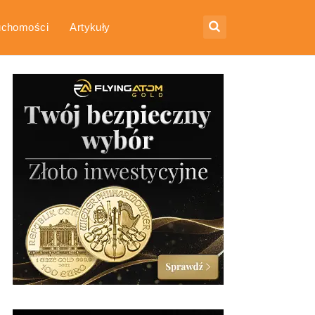
uchomości
Artykuły