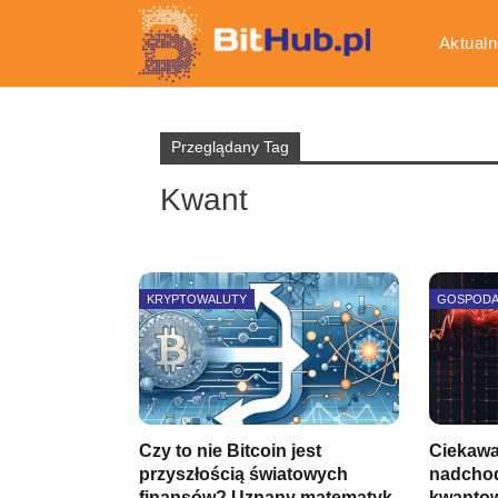
Aktualn
Gospod
Przeglądany Tag
Kwant
KRYPTOWALUTY
GOSPOD
Czy to nie Bitcoin jest
Ciekawa
przyszłością światowych
nadchod
finansów? Uznany matematyk
kwantow