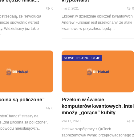
0
maj 2, 2021
0
strzegają, że "rewolucja
Ekspert w dziedzinie obliczeń kwantowych
może spowolnić wzrost
Andrew Fursman jest przekonany, że ataki
. Widzieliśmy już takie
kwantowe w przyszłości będą
…
 w…
NOWE TECHNOLOGIE
coina są policzone”
Przełom w świecie
komputerów kwantowych. Intel
0
0
mnoży „gorące” kubity
asterChangz” straszy na
kwi 17, 2020
0
że „dni Bitcoina są policzone”.
 powodu nieustających
…
Intel we współpracy z QuTech
zaprezentował wyniki przeprowadzonego z