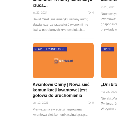
rzuca…
lip 20, 2023
lut 22, 2024
4
Naukowcy o
kwantowa" 
David Orrell, matematyk i uznany autor,
gospodarczy
stawia tezę, że przyszłość ekonomii nie
przykłady
tkwi w popularnych kryptowalutach…
NOWE TECHNOLOGIE
OPINIE
Kwantowe Chiny | Nowa sieć
„Dni bit
komunikacji kwantowej jest
maj 26, 202
gotowa do uruchomienia
Niejaki „M
sty 12, 2021
0
Twitterze, 
Wszystko z
Pierwsza na świecie zintegrowana
kwantowa sieć komunikacyjna łącząca