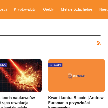
ości
Kryptowaluty
Giełdy
Metale Szlachetne
Nier
arka
Poradniki
ARKA
BITCOIN
 teoria naukowców –
Kwant kontra Bitcoin | Andrew
ząca rewolucja
Fursman o przyszłości
a będzie miała…
kryptowalut