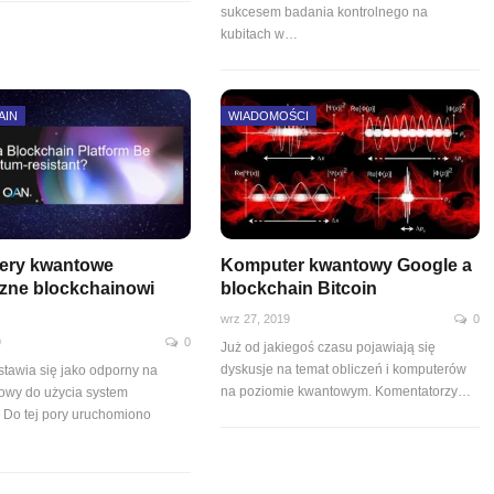
sukcesem badania kontrolnego na
kubitach w
…
AIN
WIADOMOŚCI
ery kwantowe
Komputer kwantowy Google a
szne blockchainowi
blockchain Bitcoin
wrz 27, 2019
0
9
0
Już od jakiegoś czasu pojawiają się
dyskusje na temat obliczeń i komputerów
tawia się jako odporny na
na poziomie kwantowym. Komentatorzy
…
towy do użycia system
. Do tej pory uruchomiono