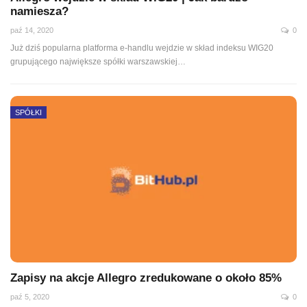
namiesza?
paź 14, 2020
0
Już dziś popularna platforma e-handlu wejdzie w skład indeksu WIG20
grupującego największe spółki warszawskiej
…
SPÓŁKI
Zapisy na akcje Allegro zredukowane o około 85%
paź 5, 2020
0