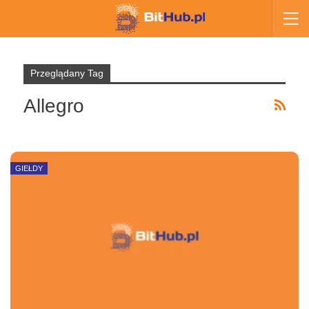
Przeglądany Tag
Allegro
GIEŁDY