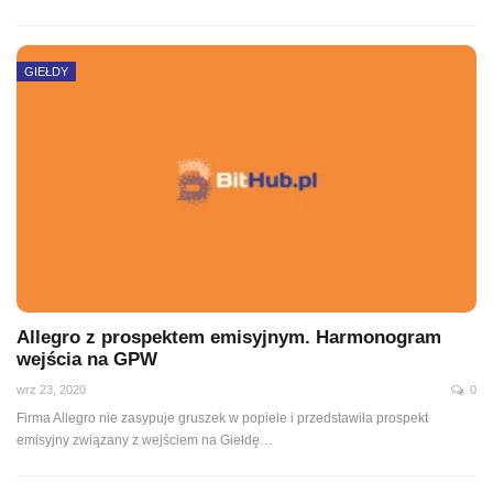
GIEŁDY
Allegro z prospektem emisyjnym. Harmonogram
wejścia na GPW
wrz 23, 2020
0
Firma Allegro nie zasypuje gruszek w popiele i przedstawiła prospekt
emisyjny związany z wejściem na Giełdę
…