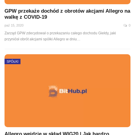
GPW przekaże dochód z obrotów akcjami Allegro na
walkę z COVID-19
paź 15, 2020
0
Zarząd GPW zdecydował o przekazaniu całego dochodu Giełdy, jaki
przyniósł obrót akcjami spółki Allegro w dniu
…
SPÓŁKI
Allegro wejdzie w skład WIG20 | Jak bardzo