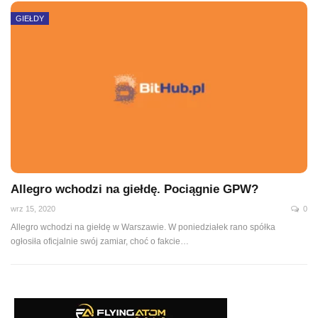
GIEŁDY
Allegro wchodzi na giełdę. Pociągnie GPW?
wrz 15, 2020
0
Allegro wchodzi na giełdę w Warszawie. W poniedziałek rano spółka
ogłosiła oficjalnie swój zamiar, choć o fakcie
…