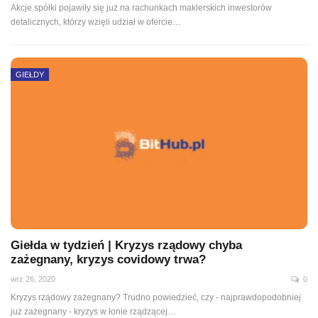
Akcje spółki pojawiły się już na rachunkach maklerskich inwestorów
detalicznych, którzy wzięli udział w ofercie
…
GIEŁDY
Giełda w tydzień | Kryzys rządowy chyba
zażegnany, kryzys covidowy trwa?
wrz 26, 2020
0
Kryzys rządowy zażegnany? Trudno powiedzieć, czy - najprawdopodobniej
już zażegnany - kryzys w łonie rządzącej
…