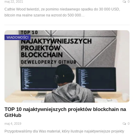
maj 22, 2021
0
Cathie Wood twierdzi, ze pomimo niedawnego spadku do 30 000 USD,
bitcoin ma realne szanse na wzrost do 500 000
…
WIADOMOŚCI
TOP 10 najaktywniejszych projektów blockchain na
GitHub
maj 4, 2019
0
Przygotowaliśmy dla Was materiał, który ilustruje najaktywniejsze projekty