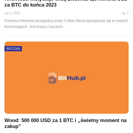
za BTC do końca 2023
sie 3, 2023
0
Fundusz ArkInvest zarządzany przez Cathie Wood specjalizuje się w nowych
technologiach. Jest znany z byczych
…
BITCOIN
Wood: 500 000 USD za 1 BTC i „świetny moment na
zakup”