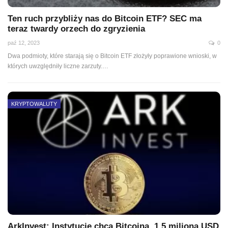
Ten ruch przybliży nas do Bitcoin ETF? SEC ma
teraz twardy orzech do zgryzienia
paź 12, 2023
0
Dwa podmioty, które starają się o Bitcoin ETF złożyły poprawione wnioski, w
których uwzględniły liczne zarzuty.…
KRYPTOWALUTY
ArkInvest: Instytucje chcą Bitcoina. 1,5 miliona USD