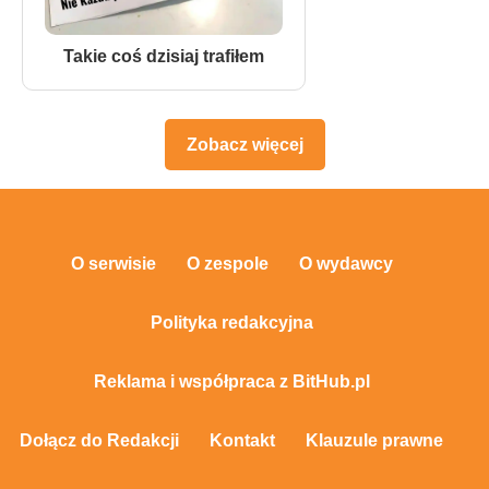
Takie coś dzisiaj trafiłem
Zobacz więcej
O serwisie
O zespole
O wydawcy
Polityka redakcyjna
Reklama i współpraca z BitHub.pl
Dołącz do Redakcji
Kontakt
Klauzule prawne