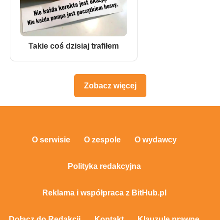
Takie coś dzisiaj trafiłem
Zobacz więcej
O serwisie
O zespole
O wydawcy
Polityka redakcyjna
Reklama i współpraca z BitHub.pl
Dołącz do Redakcji
Kontakt
Klauzule prawne