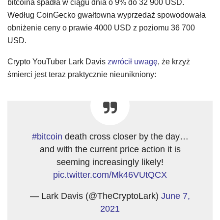
bitcoina spadła w ciągu dnia o 9% do 32 900 USD.
Według CoinGecko gwałtowna wyprzedaż spowodowała
obniżenie ceny o prawie 4000 USD z poziomu 36 700
USD.
Crypto YouTuber Lark Davis
zwrócił uwagę
, że krzyż
śmierci jest teraz praktycznie nieunikniony:
#bitcoin
death cross closer by the day…
and with the current price action it is
seeming increasingly likely!
pic.twitter.com/Mk46VUtQCX
— Lark Davis (@TheCryptoLark)
June 7,
2021