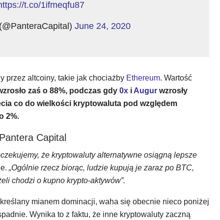
https://t.co/1ifmeqfu87
 (@PanteraCapital)
June 24, 2020
y przez altcoiny, takie jak chociażby
Ethereum
. Wartość
zrosło zaś o 88%, podczas gdy
0x
i
Augur
wzrosły
zecia co do wielkości kryptowaluta pod względem
 o 2%.
 Pantera Capital
czekujemy, że kryptowaluty alternatywne osiągną lepsze
ie.
„Ogólnie rzecz biorąc, ludzie kupują je zaraz po BTC,
żeli chodzi o kupno krypto-aktywów”.
określany mianem dominacji, waha się obecnie nieco poniżej
padnie. Wynika to z faktu, że inne kryptowaluty zaczną