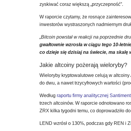
zyskiwać coraz większą „przyczepność”.
W raporcie czytamy, że rosnące zainteresowa
inwestorów wystraszonych nadmiernym druki
„Bitcoin powstał w reakcji na poprzednie dr
gwałtownie wzrosła w ciągu tego 10-letni
co dzieje się dzisiaj na świecie, ma skalę
Jakie altcoiny pożerają wieloryby?
Wieloryby kryptowalutowe celują w altcoiny
do dwu, a nawet trzycyfrowych wartości (pr
Według
raportu firmy analitycznej Santiment
trzech altcoinów. W raporcie odnotowano ro
ZRX kilka tygodni temu, co doprowadziło do 
LEND wzrósł o 130%, podczas gdy REN i Z