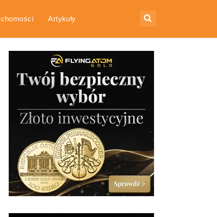
uchomości
Artykuły