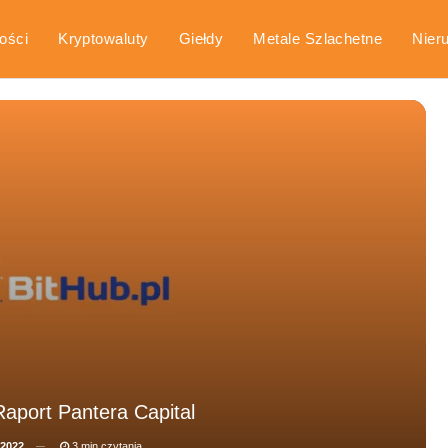
ości
Kryptowaluty
Giełdy
Metale Szlachetne
Nier
arka
Poradniki
 Raport Pantera Capital
 2022
3 min czytania