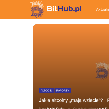
Aktualn
Gospod
ALTCOIN
RAPORTY
Jakie altcoiny „mają wzięcie”? |
Ostatnia aktualizacja
mar 12,
Przez
Maciej Kosior