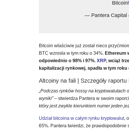
Bitcoin
— Pantera Capital
Bitcoin właściwie już został nieco przyćmion
BTC wzrosła w tym roku o 34%.
Ethereum w
odpowiednio o 98% i 97%.
XRP
, wciąż tr
kapitalizacji rynkowej, spadła w tym roku
Altcoiny na fali | Szczegóły raportu
„Podczas rynków hossy na kryptowalutach o
wyniki”
– stwierdza Pantera w swoim raporc
który jest zwykle kierunkiem numer jeden je
Udział bitcoina w całym rynku kryptowalut
, 
65%. Pantera twierdzi, że prawdopodobnie s