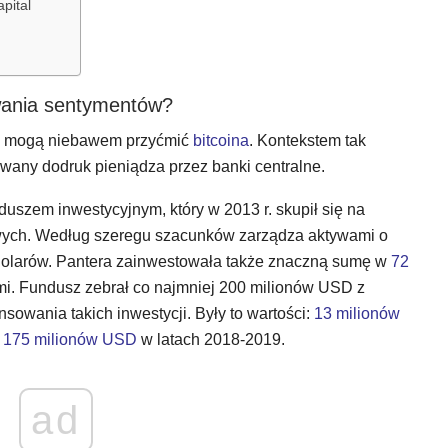
apital
wania sentymentów?
ny mogą niebawem przyćmić
bitcoina
. Kontekstem tak
erwany dodruk pieniądza przez banki centralne.
duszem inwestycyjnym, który w 2013 r. skupił się na
owych. Według szeregu szacunków zarządza aktywami o
olarów. Pantera zainwestowała także znaczną sumę w
72
ami. Fundusz zebrał co najmniej 200 milionów USD z
sowania takich inwestycji. Były to wartości:
13 milionów
i
175 milionów USD
w latach 2018-2019.
ad