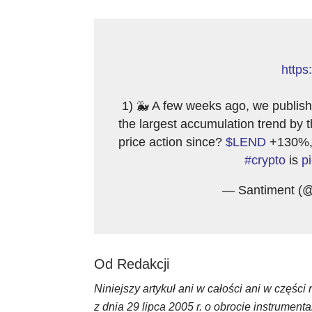
https
1) 🐳 A few weeks ago, we publish
the largest accumulation trend by 
price action since?
$LEND
+130%
#crypto
is
p
— Santiment (@
Od Redakcji
Niniejszy artykuł ani w całości ani w częśc
z dnia 29 lipca 2005 r. o obrocie instrume