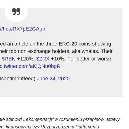
://t.co/RX7pE2GAub
ed an article on the three ERC-20 coins showing
their top non-exchange holders, aka whales. Their
,
$REN
+120%,
$ZRX
+10%. For better or worse,
ic.twitter.com/aKjQNu0bgR
santimentfeed)
June 24, 2020
i nie stanowi „rekomendacji” w rozumieniu przepisów ustawy
ntami finansowymi czy Rozporządzenia Parlamentu