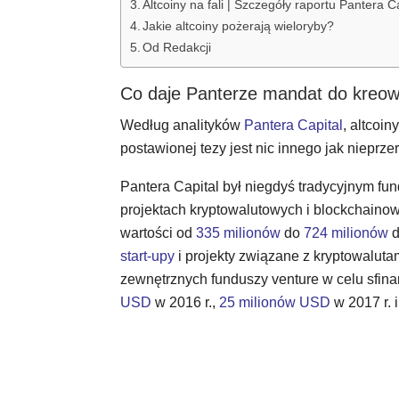
Altcoiny na fali | Szczegóły raportu Pantera C
Jakie altcoiny pożerają wieloryby?
Od Redakcji
Co daje Panterze mandat do kreo
Według analityków
Pantera Capital
, altcoi
postawionej tezy jest nic innego jak nieprz
Pantera Capital był niegdyś tradycyjnym fun
projektach kryptowalutowych i blockchain
wartości od
335 milionów
do
724 milionów
d
start-upy
i projekty związane z kryptowalut
zewnętrznych funduszy venture w celu sfinan
USD
w 2016 r.,
25 milionów USD
w 2017 r. 