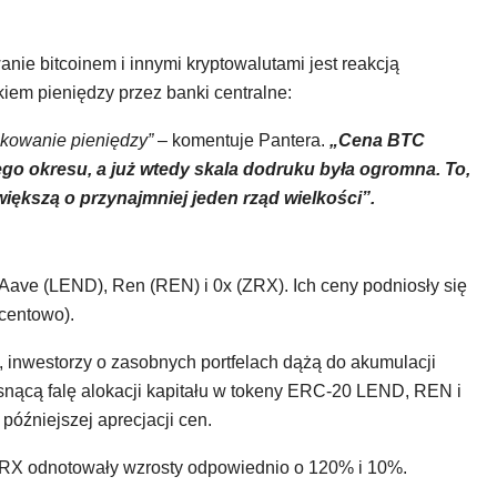
nie bitcoinem i innymi kryptowalutami jest reakcją
em pieniędzy przez banki centralne:
ukowanie pieniędzy”
– komentuje Pantera.
„Cena BTC
ego okresu, a już wtedy skala dodruku była ogromna. To,
 większą o przynajmniej jeden rząd wielkości”.
 Aave (LEND), Ren (REN) i 0x (ZRX). Ich ceny podniosły się
ocentowo).
, inwestorzy o zasobnych portfelach dążą do akumulacji
snącą falę alokacji kapitału w tokeny ERC-20 LEND, REN i
późniejszej aprecjacji cen.
RX odnotowały wzrosty odpowiednio o 120% i 10%.