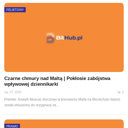
FELIETONY
Czarne chmury nad Maltą | Pokłosie zabójstwa
wpływowej dziennikarki
sty 27, 2020
0
Premier Joseph Muscat, kluczowy w kreowaniu Malty na Blockchain Island,
został zmuszony do rezygnacji ze
…
PRAWO