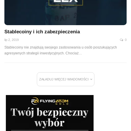
Stablecoiny i ich zabezpieczenia
lip 2, 2019
0
Stablecoiny nie znajdują swojego zastosowania u osób poszukujących
agresywnych strategii inwestycyjnych. Chociaż
…
ZAŁADUJ WIĘCEJ WIADOMOŚCI