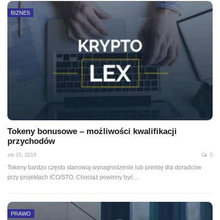
BIZNES
Tokeny bonusowe – możliwości kwalifikacji
przychodów
sie 15, 2019
0
Tokeny bardzo często stanowią wynagrodzenie lub premię dla doradców
przy projektach ICO/STO. Chociaż powinny być
…
PRAWO