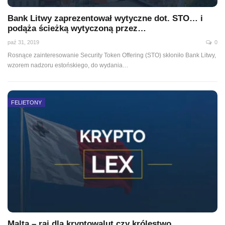
Bank Litwy zaprezentował wytyczne dot. STO… i
podąża ścieżką wytyczoną przez…
paź 31, 2019
0
Rosnące zainteresowanie Security Token Offering (STO) skłoniło Bank Litwy,
wzorem nadzoru estońskiego, do wydania
…
FELIETONY
Malta – raj dla kryptowalut czy królestwo