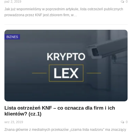
paź 2, 2019
0
Jak już wspomnieliśmy w poprzednim artykule, lista ostrzeżeń publicznych
prowadzona przez KNF jest zbiorem firm, w
…
BIZNES
Lista ostrzeżeń KNF – co oznacza dla firm i ich
klientów? (cz.1)
wrz 23, 2019
0
Znana głównie z medialnych przekazów „czarna lista nadzoru” ma znaczący