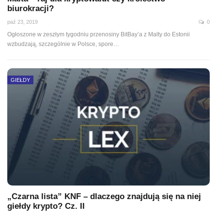
biurokracji?
paź 23, 2019
0
Ogłoszone w zeszłym tygodniu przenosiny BitBay’a z Malty do Estonii
wzbudzają, szczególnie w Polsce, spore
…
GIEŁDY
„Czarna lista” KNF – dlaczego znajdują się na niej
giełdy krypto? Cz. II