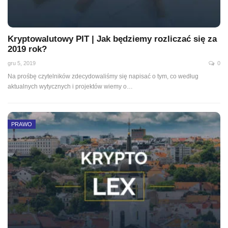
Kryptowalutowy PIT | Jak będziemy rozliczać się za
2019 rok?
gru 5, 2019
0
Na prośbę czytelników zdecydowaliśmy się napisać o tym, co według
aktualnych wytycznych i projektów wiemy o
…
PRAWO