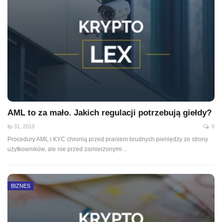
AML to za mało. Jakich regulacji potrzebują giełdy?
lip 31, 2019
0
Procedury AML i KYC chronią przed praniem brudnych pieniędzy ze strony
użytkowników, ale nie przed zamierzonymi
…
BIZNES