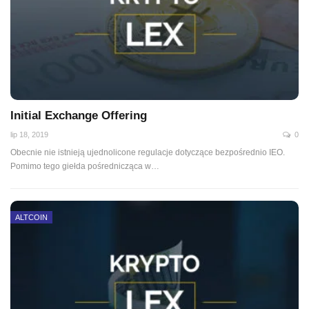
Initial Exchange Offering
lip 18, 2019
0
Obecnie nie istnieją ujednolicone regulacje dotyczące bezpośrednio IEO.
Pomimo tego giełda pośrednicząca w
…
ALTCOIN