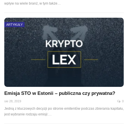
wpływ na wiele branż, w tym także
…
ARTYKUŁY
Emisja STO w Estonii – publiczna czy prywatna?
sie 28, 2019
0
Jedną z kluczowych decyzji po stronie emitentów podczas zbierania kapitału,
jest wybranie rodzaju emisji:
…