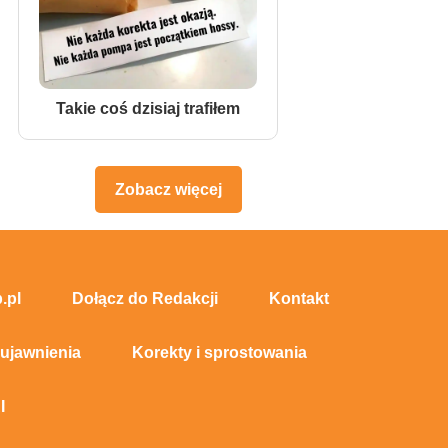
Takie coś dzisiaj trafiłem
Zobacz więcej
.pl
Dołącz do Redakcji
Kontakt
 ujawnienia
Korekty i sprostowania
I