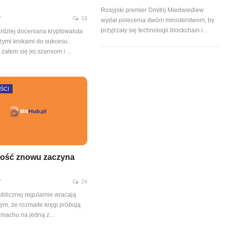
Rosyjski premier Dmitrij Miedwiediew
7
18
wydał polecenia dwóm ministerstwom, by
przyjrzały się technologii blockchain i…
ardziej doceniana kryptowaluta
żymi krokami do sukcesu.
y zatem się jej szansom i…
ŚCI
ość znowu zaczyna
7
24
ublicznej regularnie wracają
tym, że rozmaite kręgi próbują
amachu na jedną z…