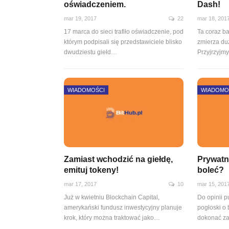
oświadczeniem.
Dash!
mar 19, 2017
22
mar 18, 201
17 marca do sieci trafiło oświadczenie, pod
Ta coraz b
którym podpisali się przedstawiciele blisko
zmierza du
dwudziestu giełd…
Przyjrzyjm
WIADOMOŚCI
WIADOMO
Zamiast wchodzić na giełdę,
Prywatn
emituj tokeny!
boleć?
mar 17, 2017
10
mar 15, 201
Już w kwietniu Blockchain Capital,
Do opinii p
amerykański fundusz inwestycyjny planuje
pogłoski o 
krok, który można traktować jako…
dokonać z