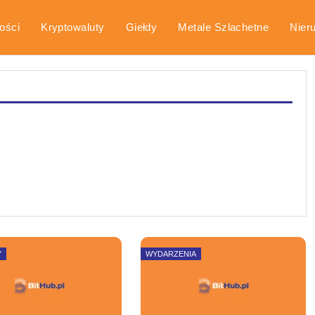
ości
Kryptowaluty
Giełdy
Metale Szlachetne
Nier
arka
Poradniki
Y
WYDARZENIA