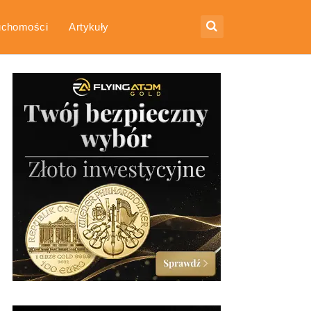
uchomości
Artykuły