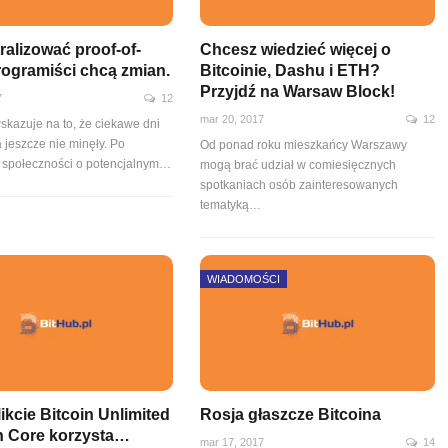
ralizować proof-of-
Chcesz wiedzieć więcej o
rogramiści chcą zmian.
Bitcoinie, Dashu i ETH?
Przyjdź na Warsaw Block!
7
12
mar 20, 2017
12
skazuje na to, że ciekawe dni
a jeszcze nie minęły. Po
Od ponad roku mieszkańcy Warszawy
 społeczności o potencjalnym…
mogą brać udział w comiesięcznych
spotkaniach osób zainteresowanych
tematyką…
WIADOMOŚCI
ikcie Bitcoin Unlimited
Rosja głaszcze Bitcoina
in Core korzysta…
mar 17, 2017
14