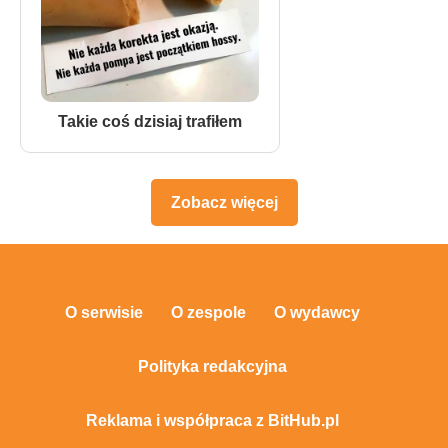
Takie coś dzisiaj trafiłem
Zobacz więcej
O serwisie
O zespole
O wydawcy
Polityka redakcyjna
Reklama i współpraca z BitHub.pl