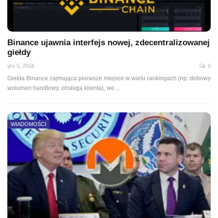
Binance ujawnia interfejs nowej, zdecentralizowanej
giełdy
gru 5, 2018
0
Giełda Binance zajmująca pierwsze miejsce w wielu rankingach (np: dobowy
wolumen handlowy, obsługa klienta), we…
WIADOMOŚCI