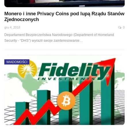
Monero i inne Privacy Coins pod lupą Rządu Stanów
Zjednoczonych
gru 4, 2018
0
Departament Bezpieczeństwa Narodowego (Department of Homeland
Security - “DHS”) wyraził swoje zainteresowanie…
WIADOMOŚCI