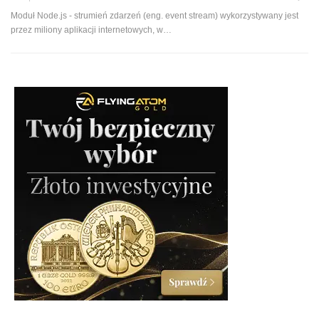
Moduł Node.js - strumień zdarzeń (eng. event stream) wykorzystywany jest
przez miliony aplikacji internetowych, w…