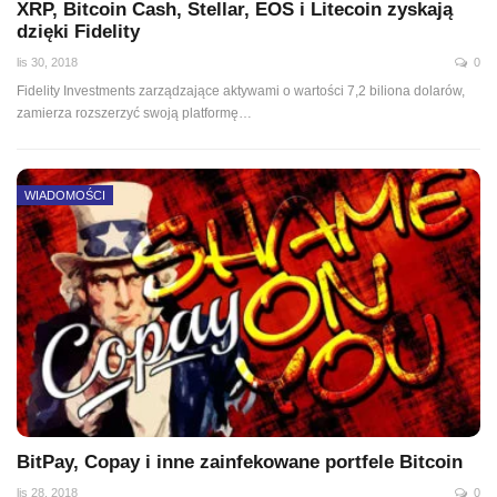
XRP, Bitcoin Cash, Stellar, EOS i Litecoin zyskają
dzięki Fidelity
lis 30, 2018
0
Fidelity Investments zarządzające aktywami o wartości 7,2 biliona dolarów,
zamierza rozszerzyć swoją platformę…
WIADOMOŚCI
BitPay, Copay i inne zainfekowane portfele Bitcoin
lis 28, 2018
0