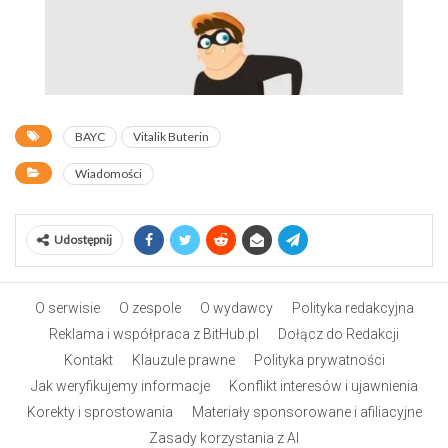
BAYC
Vitalik Buterin
Wiadomości
Udostępnij
O serwisie
O zespole
O wydawcy
Polityka redakcyjna
Reklama i współpraca z BitHub.pl
Dołącz do Redakcji
Kontakt
Klauzule prawne
Polityka prywatności
Jak weryfikujemy informacje
Konflikt interesów i ujawnienia
Korekty i sprostowania
Materiały sponsorowane i afiliacyjne
Zasady korzystania z AI