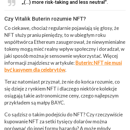
„(…) more risk-taking and less neutral”.
Czy Vitalik Buterin rozumie NFT?
Co ciekawe, chociaż regularnie pojawiają się głosy, że
NFT służy praniu pieniędzy, to w ubiegłym roku
współtwórca Ethereum zasugerował, że niewymienialne
tokeny mogą mieć realny wpływ społeczny i doradzał, w
jaki sposób można je sensownie wykorzystać. Więcej
informacji znajdziesz w artykule:
Buterin: NFT nie musi
być kasynem dla celebrytów
.
Teraz natomiast przyznał, że nie do końca rozumie, co
się dzieje z rynkiem NFT i dlaczego niektóre kolekcje
osiągają takie astronomiczne ceny, czego najlepszym
przykładem są małpy BAYC.
Co sądzisz o takim podejściu do NFT? Czy rzeczywiście
kupowanie NFT za setki tysięcy dolarów można
porównać do innej formy hazardu? A może młody