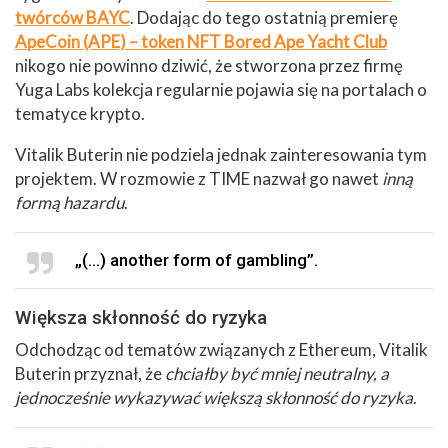
twórców BAYC
. Dodając do tego ostatnią premierę
ApeCoin (APE) – token NFT Bored Ape Yacht Club
nikogo nie powinno dziwić, że stworzona przez firmę
Yuga Labs kolekcja regularnie pojawia się na portalach o
tematyce krypto.
Vitalik Buterin nie podziela jednak zainteresowania tym
projektem. W rozmowie z TIME nazwał go nawet
inną
formą hazardu
.
„(…) another form of gambling”.
Większa skłonność do ryzyka
Odchodząc od tematów związanych z Ethereum, Vitalik
Buterin przyznał, że
chciałby być mniej neutralny, a
jednocześnie wykazywać większą skłonność do ryzyka
.