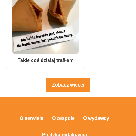
Takie coś dzisiaj trafiłem
Zobacz więcej
O serwisie
O zespole
O wydawcy
Polityka redakcyjna