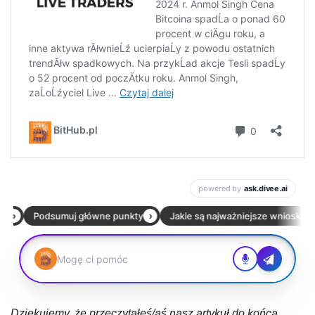
Dziękujemy, że przeczytałeś/aś nasz artykuł do końca.