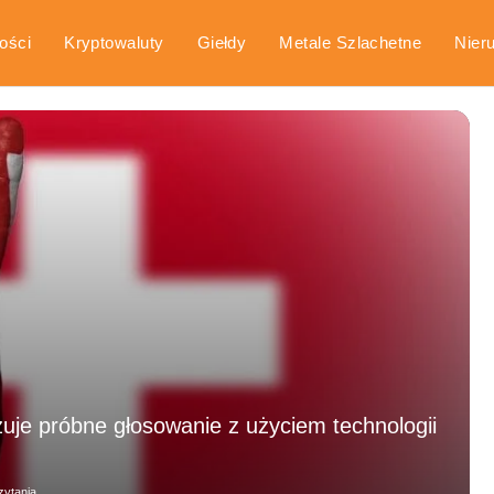
ości
Kryptowaluty
Giełdy
Metale Szlachetne
Nier
arka
Poradniki
uje próbne głosowanie z użyciem technologii
zytania