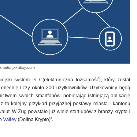
źródło: pixabay.com
iejski system
eID
(elektroniczna tożsamość), który został
i obecnie liczy około 200 użytkowników. Użytkownicy będą
ictwem swoich smartfonów, pobierając istniejącą aplikację
dz to kolejny przykład przyjaznej postawy miasta i kantonu
lut. W Zug powstało już wiele start-upów z branży krypto i
o Valley
(Dolina Krypto)”.