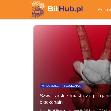
Aktualn
Gospod
WIADOMOŚCI
BLOCKCHAIN
Szwajcarskie miasto Zug organiz
blockchain
cze 10, 2018
2 min c
Przez
Rafał Piskuła