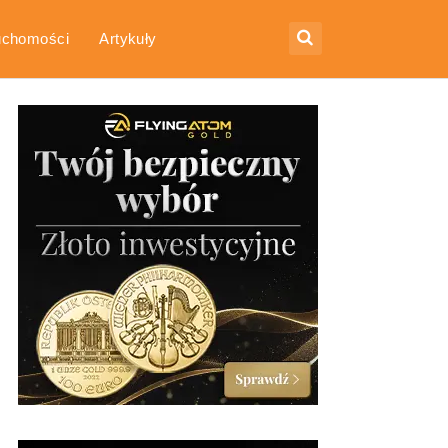
uchomości
Artykuły