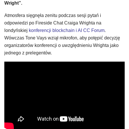
Wright”.
Atmosfera sięgnęła zenitu podczas sesji pytań i
odpowiedzi po Fireside Chat Craiga Wrighta na
londyńskiej
konferencji blockchain i AI CC Forum
.
Wówczas Tone Vays wziął mikrofon, aby potępić decyzję
organizatorów konferencji o uwzględnieniu Wrighta jako
jednego z prelegentów.