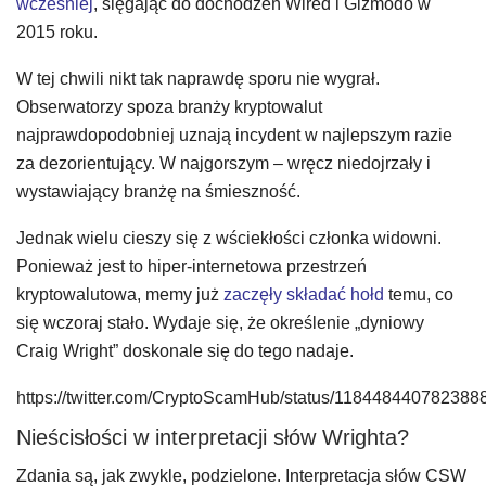
wcześniej
, sięgając do dochodzeń Wired i Gizmodo w
2015 roku.
W tej chwili nikt tak naprawdę sporu nie wygrał.
Obserwatorzy spoza branży kryptowalut
najprawdopodobniej uznają incydent w najlepszym razie
za dezorientujący. W najgorszym – wręcz niedojrzały i
wystawiający branżę na śmieszność.
Jednak wielu cieszy się z wściekłości członka widowni.
Ponieważ jest to hiper-internetowa przestrzeń
kryptowalutowa, memy już
zaczęły składać hołd
temu, co
się wczoraj stało. Wydaje się, że określenie „dyniowy
Craig Wright” doskonale się do tego nadaje.
https://twitter.com/CryptoScamHub/status/118448440782388
Nieścisłości w interpretacji słów Wrighta?
Zdania są, jak zwykle, podzielone. Interpretacja słów CSW