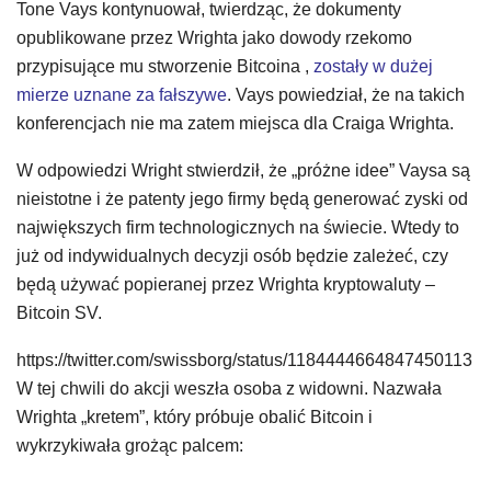
Tone Vays kontynuował, twierdząc, że dokumenty
opublikowane przez Wrighta jako dowody rzekomo
przypisujące mu stworzenie Bitcoina ,
zostały w dużej
mierze uznane za fałszywe
. Vays powiedział, że na takich
konferencjach nie ma zatem miejsca dla Craiga Wrighta.
W odpowiedzi Wright stwierdził, że „próżne idee” Vaysa są
nieistotne i że patenty jego firmy będą generować zyski od
największych firm technologicznych na świecie. Wtedy to
już od indywidualnych decyzji osób będzie zależeć, czy
będą używać popieranej przez Wrighta kryptowaluty –
Bitcoin SV.
https://twitter.com/swissborg/status/1184444664847450113
W tej chwili do akcji weszła osoba z widowni. Nazwała
Wrighta „kretem”, który próbuje obalić Bitcoin i
wykrzykiwała grożąc palcem: