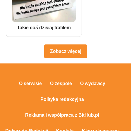
Takie coś dzisiaj trafiłem
Zobacz więcej
O serwisie
O zespole
O wydawcy
Polityka redakcyjna
Reklama i współpraca z BitHub.pl
Dołącz do Redakcji
Kontakt
Klauzule prawne