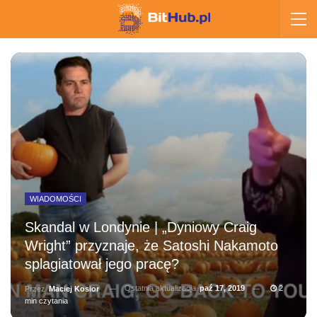
WIADOMOŚCI
Skandal w Londynie | „Dyniowy Craig
Wright” przyznaje, że Satoshi Nakamoto
splagiatował jego pracę?
Ostatnia aktualizacja
paź 17, 2019
2
Przez
Maciej Kosior
min czytania