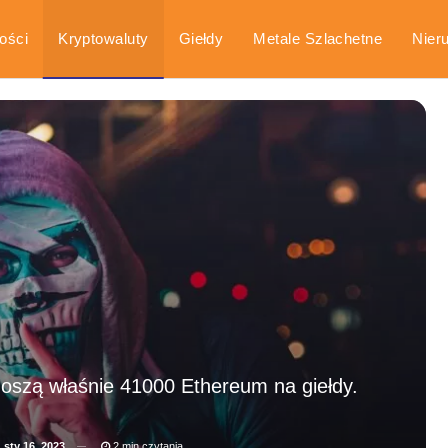
ości
Kryptowaluty
Giełdy
Metale Szlachetne
Nier
arka
Poradniki
noszą właśnie 41000 Ethereum na giełdy.
a
sty 16, 2023
2 min czytania