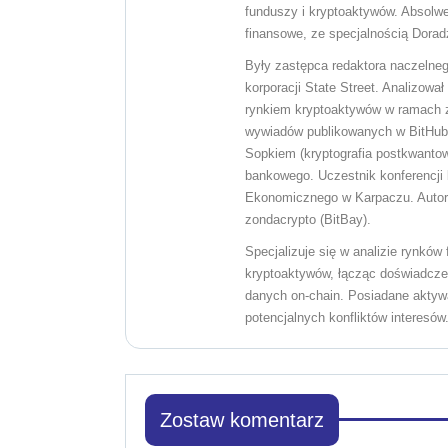
funduszy i kryptoaktywów. Absolw
finansowe, ze specjalnością Dorad
Były zastępca redaktora naczelneg
korporacji State Street. Analizow
rynkiem kryptoaktywów w ramach zd
wywiadów publikowanych w BitHub.
Sopkiem (kryptografia postkwantowa
bankowego. Uczestnik konferencji 
Ekonomicznego w Karpaczu. Autor c
zondacrypto (BitBay).
Specjalizuje się w analizie rynkó
kryptoaktywów, łącząc doświadczen
danych on-chain. Posiadane aktywa
potencjalnych konfliktów interesów
Zostaw komentarz