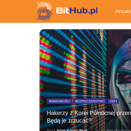
Aktualn
Gospod
WIADOMOŚCI
BEZPIECZEŃSTWO
DEFI
Hakerzy z Korei Północnej prze
Będą je zrzucać?
Ostatnia aktualizacj
Przez
Adam Kubaty (peakhunter)