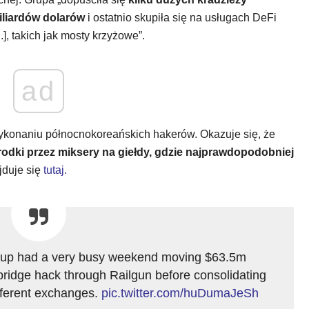
iliardów dolarów
i ostatnio skupiła się na usługach DeFi
.], takich jak mosty krzyżowe”.
ad
wykonaniu północnokoreańskich hakerów. Okazuje się, że
rodki przez miksery na giełdy, gdzie najprawdopodobniej
ajduje się
tutaj.
oup had a very busy weekend moving $63.5m
idge hack through Railgun before consolidating
fferent exchanges.
pic.twitter.com/huDumaJeSh