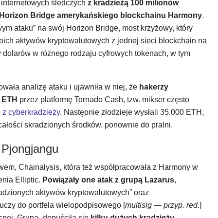
z internetowych śledczych
z kradzieżą 100 milionów
z Horizon Bridge amerykańskiego blockchainu Harmony
.
ym ataku” na swój Horizon Bridge, most krzyżowy, który
ch aktywów kryptowalutowych z jednej sieci blockchain na
w dolarów w różnego rodzaju cyfrowych tokenach, w tym
owała analizę ataku i ujawniła w niej, że
hakerzy
7 ETH
przez platformę Tornado Cash, tzw. mikser często
 z cyberkradzieży
. Następnie złodzieje wysłali 35,000 ETH,
całości skradzionych środków, ponownie do pralni.
 Pjongjangu
twem, Chainalysis, która też współpracowała z Harmony w
nia Elliptic.
Powiązały one atak z grupą Lazarus
,
kradzionych aktywów kryptowalutowych” oraz
uczy do portfela wielopodpisowego [
multisig — przyp. red.
]
nej. Grupa „dopuściła się
kilku dużych kradzieży