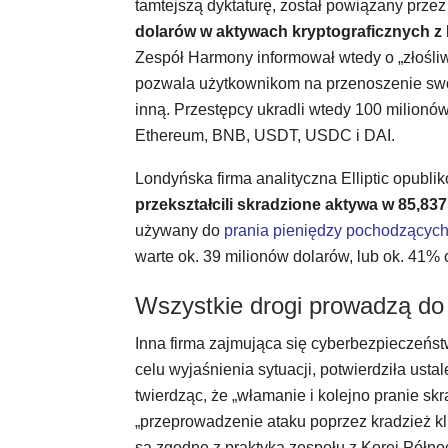
tamtejszą dyktaturę, został powiązany prze
dolarów w aktywach kryptograficznych 
Zespół Harmony informował wtedy o „złośliw
pozwala użytkownikom na przenoszenie swoi
inną. Przestępcy ukradli wtedy 100 milionó
Ethereum, BNB, USDT, USDC i DAI.
Londyńska firma analityczna Elliptic opublik
przekształcili skradzione aktywa w 85,83
używany do
prania pieniędzy pochodzących
warte ok. 39 milionów dolarów, lub ok. 41% 
Wszystkie drogi prowadzą do
Inna firma zajmująca się cyberbezpieczeńs
celu wyjaśnienia sytuacji, potwierdziła ustale
twierdząc, że „włamanie i kolejno pranie s
„przeprowadzenie ataku poprzez kradzież kl
są zgodne z praktyką zespołu z Korei Północ