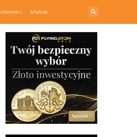
uchomości
Artykuły