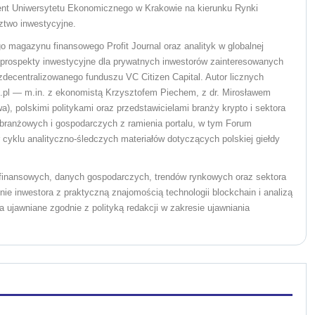
ent Uniwersytetu Ekonomicznego w Krakowie na kierunku Rynki
ztwo inwestycyjne.
o magazynu finansowego Profit Journal oraz analityk w globalnej
ał prospekty inwestycyjne dla prywatnych inwestorów zainteresowanych
ecentralizowanego funduszu VC Citizen Capital. Autor licznych
pl — m.in. z ekonomistą Krzysztofem Piechem, z dr. Mirosławem
), polskimi politykami oraz przedstawicielami branży krypto i sektora
branżowych i gospodarczych z ramienia portalu, w tym Forum
yklu analityczno-śledczych materiałów dotyczących polskiej giełdy
w finansowych, danych gospodarczych, trendów rynkowych oraz sektora
ie inwestora z praktyczną znajomością technologii blockchain i analizą
 ujawniane zgodnie z polityką redakcji w zakresie ujawniania
.