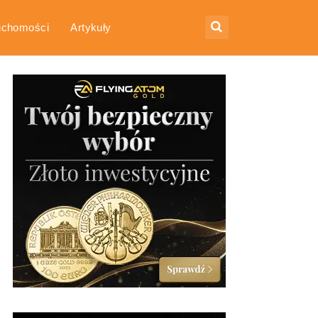
uchomości
Artykuły