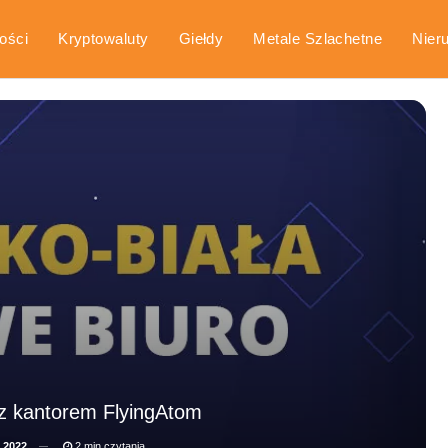
ości
Kryptowaluty
Giełdy
Metale Szlachetne
Nier
arka
Poradniki
 z kantorem FlyingAtom
 2022
2 min czytania