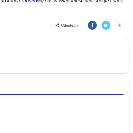
ł do końca.
Obserwuj
nas w Wiadomościach Google i bądź
Udostępnij