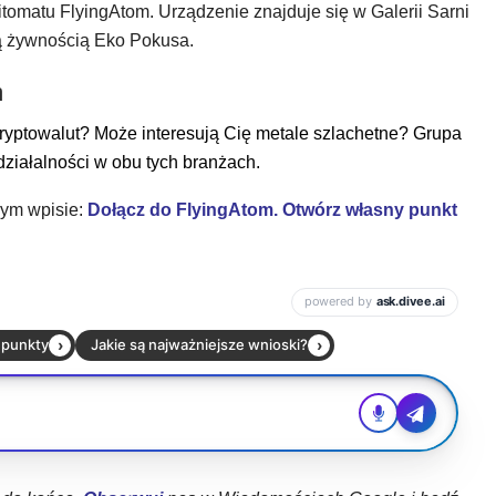
itomatu FlyingAtom. Urządzenie znajduje się w Galerii Sarni
wą żywnością Eko Pokusa.
m
ryptowalut? Może interesują Cię metale szlachetne? Grupa
ziałalności w obu tych branżach.
zym wpisie:
Dołącz do FlyingAtom. Otwórz własny punkt