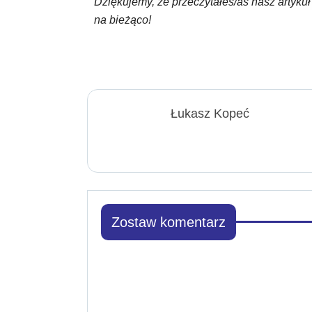
Dziękujemy, że przeczytałeś/aś nasz artyku
na bieżąco!
Łukasz Kopeć
Zostaw komentarz