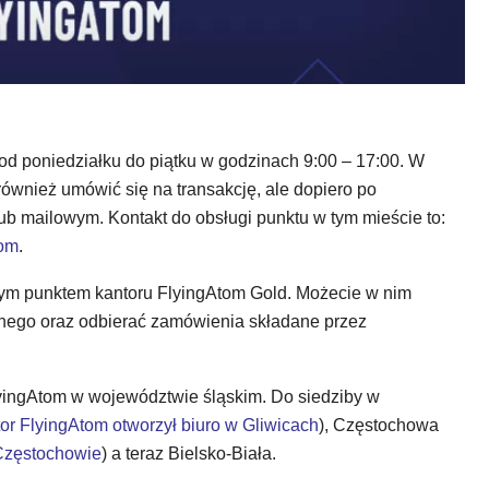
 od poniedziałku do piątku w godzinach 9:00 – 17:00. W
wnież umówić się na transakcję, ale dopiero po
b mailowym. Kontakt do obsługi punktu w tym mieście to:
com
.
owym punktem kantoru FlyingAtom Gold. Możecie w nim
jnego oraz odbierać zamówienia składane przez
FlyingAtom w województwie śląskim. Do siedziby w
or FlyingAtom otworzył biuro w Gliwicach
), Częstochowa
Częstochowie
) a teraz Bielsko-Biała.