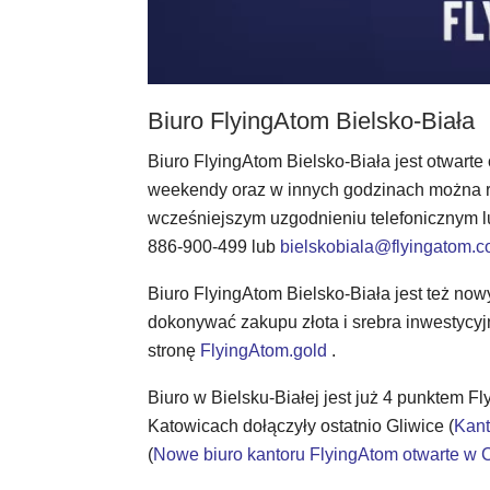
Biuro FlyingAtom Bielsko-Biała
Biuro FlyingAtom Bielsko-Biała jest otwarte
weekendy oraz w innych godzinach można ró
wcześniejszym uzgodnieniu telefonicznym lu
886-900-499 lub
bielskobiala@flyingatom.
Biuro FlyingAtom Bielsko-Biała jest też n
dokonywać zakupu złota i srebra inwestycy
stronę
FlyingAtom.gold
.
Biuro w Bielsku-Białej jest już 4 punktem 
Katowicach dołączyły ostatnio Gliwice (
Kant
(
Nowe biuro kantoru FlyingAtom otwarte w 