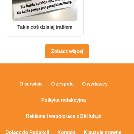
Takie coś dzisiaj trafiłem
Zobacz więcej
O serwisie
O zespole
O wydawcy
Polityka redakcyjna
Reklama i współpraca z BitHub.pl
Dołącz do Redakcji
Kontakt
Klauzule prawne