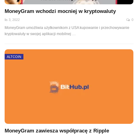
MoneyGram wchodzi mocniej w kryptowaluty
lis 3, 2022
0
MoneyGram umożliwia użytkownikom z USA kupowanie i przechowywanie
kryptowaluty w swojej aplikacji mobilnej
…
ALTCOIN
MoneyGram zawiesza współpracę z Ripple