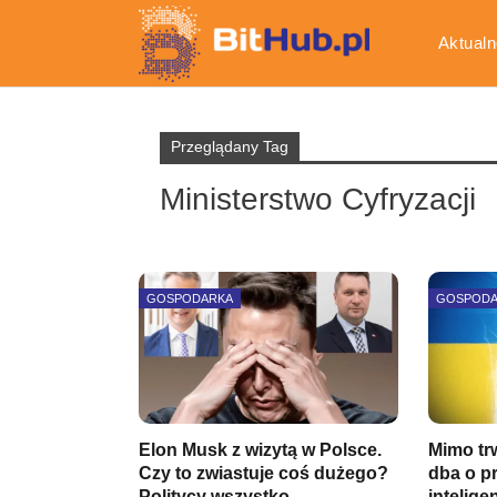
Aktualn
Gospod
Przeglądany Tag
Ministerstwo Cyfryzacji
GOSPODARKA
GOSPOD
Elon Musk z wizytą w Polsce.
Mimo tr
Czy to zwiastuje coś dużego?
dba o p
Politycy wszystko…
intelig