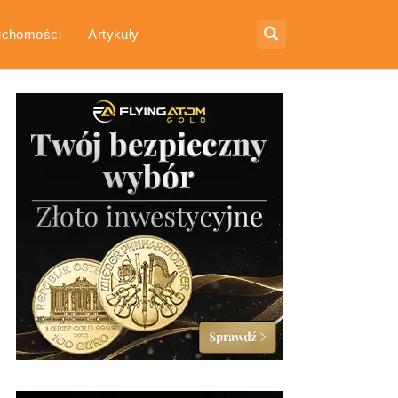
uchomości
Artykuły