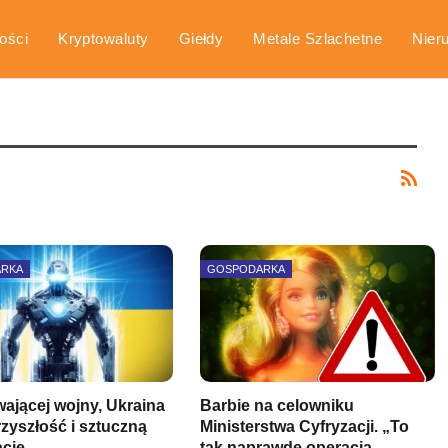
ości
Kryptowaluty
Giełdy
Metale Szlachetne
Nier
arka
Poradniki
ARKA
GOSPODARKA
wającej wojny, Ukraina
Barbie na celowniku
rzyszłość i sztuczną
Ministerstwa Cyfryzacji. „To
encję –…
tak naprawdę operacja…