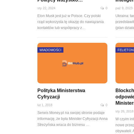
sty 22, 2024
0
paź 9, 2023
Elon Musk jest już w Polsce. Czy polski
Ukraina: ta
rząd wykorzysta tę okazję do nawiązania
przedstawi
kontaktów lub współpracy z…
(plan dzia
WIADOMOŚCI
FELIETON
Polityka Ministerstwa
Blockch
Cyfryzacji
odpowie
Ministe
lut 1, 2018
0
sty 26, 2018
Serwis Money.pl na swojej stronie podaje
informację, że była Minister Cyfryzacji Anna
W czyim in
Streżyńska wraca do biznesu …
nowe przep
obywateli.