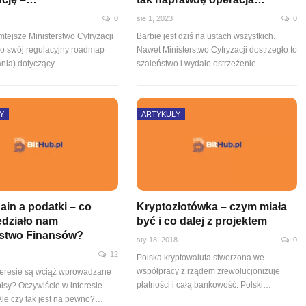
0
sie 1, 2023
0
mtejsze Ministerstwo Cyfryzacji
Barbie jest dziś na ustach wszystkich.
ło swój regulacyjny roadmap
Nawet Ministerstwo Cyfryzacji dostrzegło to
łania) dotyczący…
szaleństwo i wydało ostrzeżenie…
Y
ARTYKUŁY
ain a podatki – co
Kryptozłotówka – czym miała
działo nam
być i co dalej z projektem
rstwo Finansów?
sty 18, 2018
0
12
Polska kryptowaluta stworzona we
współpracy z rządem zrewolucjonizuje
teresie są wciąż wprowadzane
płatności i całą bankowość. Polski…
isy? Oczywiście w interesie
 Ale czy tak jest na pewno?…