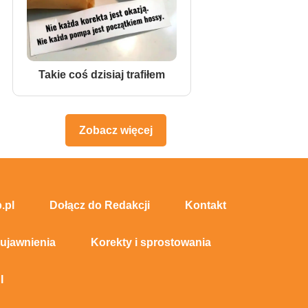
Takie coś dzisiaj trafiłem
Zobacz więcej
.pl
Dołącz do Redakcji
Kontakt
 ujawnienia
Korekty i sprostowania
I