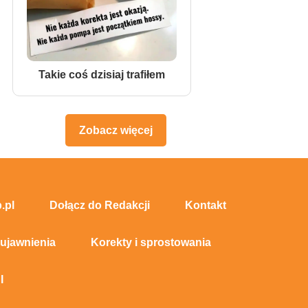
Takie coś dzisiaj trafiłem
Zobacz więcej
.pl
Dołącz do Redakcji
Kontakt
 ujawnienia
Korekty i sprostowania
I