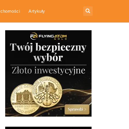
uchomości
Artykuły