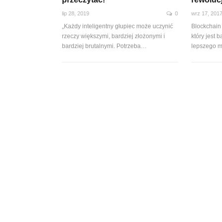
lip 28, 2019
0
wrz 17, 201
„Każdy inteligentny głupiec może uczynić
Blockchain
rzeczy większymi, bardziej złożonymi i
który jest b
bardziej brutalnymi. Potrzeba
…
lepszego m