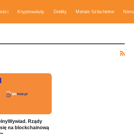
ości
Kryptowaluty
Giełdy
Metale Szlachetne
Nier
arka
Poradniki
elnyWywiad. Rządy
 się na blockchainową
ję