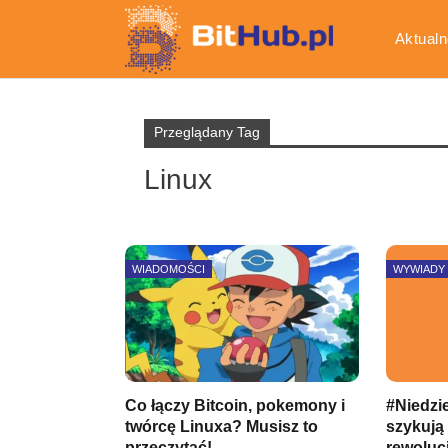
Aktualn
Gospod
Przeglądany Tag
Linux
WIADOMOŚCI
WYWIADY
Co łączy Bitcoin, pokemony i
#Niedzi
twórcę Linuxa? Musisz to
szykują
przeczytać!
rewoluc