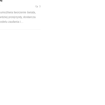
7
3
 umożliwia tworzenie świata,
ardziej przejrzysty, dostarcza
odelu zaufania i…