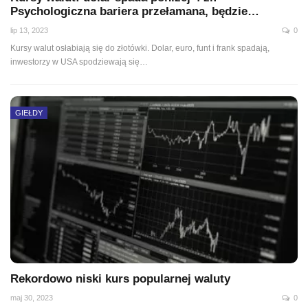
Psychologiczna bariera przełamana, będzie…
lip 13, 2023
0
Kursy walut osłabiają się do złotówki. Dolar, euro, funt i frank spadają,
inwestorzy w USA spodziewają się…
GIEŁDY
Rekordowo niski kurs popularnej waluty
maj 30, 2023
0