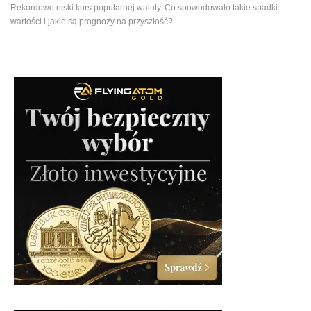
Rekordowo niski kurs popularnej waluty. Co spowodowało takie spadki
wartości i jakie są prognozy na przyszłość?