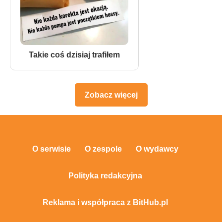
Takie coś dzisiaj trafiłem
Zobacz więcej
O serwisie
O zespole
O wydawcy
Polityka redakcyjna
Reklama i współpraca z BitHub.pl