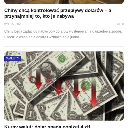
Chiny chcą kontrolować przepływy dolarów – a
przynajmniej to, kto je nabywa
wrz 15, 2023
0
Chiny będą żądać od nabywców dolarów występowania o urzędową zgodę.
Chodzi o osłabienie dolara i wzmocnienie juana.
WALUTY
Kursy walut: dolar spada poniżej 4 zł!