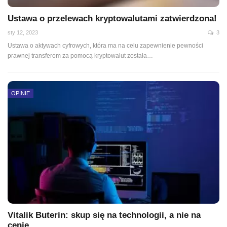
Ustawa o przelewach kryptowalutami zatwierdzona!
sty 12, 2023
3
Ustawa o aktywach cyfrowych, która ma na celu zapewnienie pewności
prawnej transferom za pomocą kryptowalut została…
OPINIE
Vitalik Buterin: skup się na technologii, a nie na
cenie