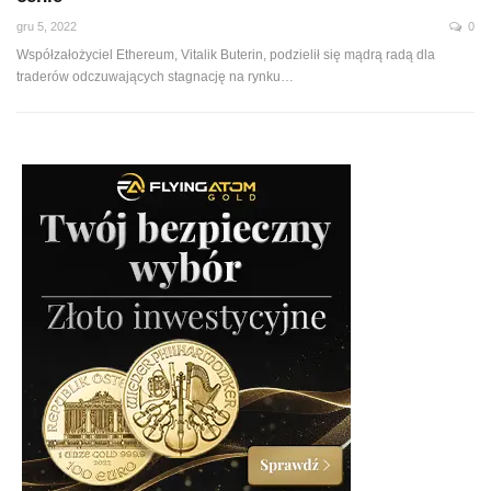
gru 5, 2022
0
Współzałożyciel Ethereum, Vitalik Buterin, podzielił się mądrą radą dla
traderów odczuwających stagnację na rynku
…