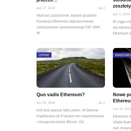
zeszło
paź 27, 2019
0
paź 2, 2019
Miał być październik, będzie grudzień.
Fundacja Ethereum zaproponowała
W ciągu ost
zainicjowanie spodziewanego EIP 1884.
się interes
W
…
Ethereum z
OPINIE
WIADOMO
Quo vadis Ethereum?
Nowe pu
Ethere
wrz 25, 2018
0
cze 18, 201
Król jest zawsze tylko jeden. W świecie
kryptowalut od 9 lat jest nim nieprzerwanie
Ethereum ma
i niezaprzeczalnie Bitcoin. Od…
Vitalik But
nad zmian