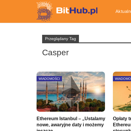
Aktualn
Gospod
Przeglądany Tag
Casper
WIADOMOŚCI
WIADOMO
Ethereum Istanbul – „Ustalamy
Opłaty 
nowe, awaryjne daty i możemy
Ethereu
jeszcze…
stosunk