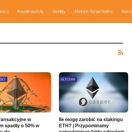
ości
Kryptowaluty
Giełdy
Metale Szlachetne
Nier
arka
Poradniki
ŚCI
ALTCOIN
transakcyjne w
Ile mogę zarobić na stakingu
m spadły o 50% w
ETH? | Przypominamy
u do
najważniejsze fakty odnośnie