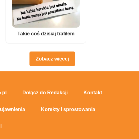
Takie coś dzisiaj trafiłem
Zobacz więcej
.pl
Dołącz do Redakcji
Kontakt
 ujawnienia
Korekty i sprostowania
I