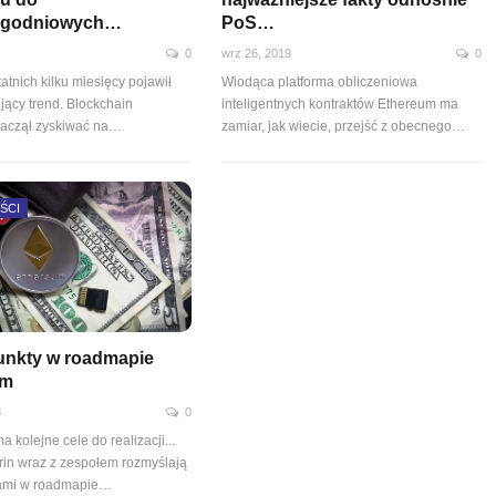
tygodniowych…
PoS…
0
wrz 26, 2019
0
atnich kilku miesięcy pojawił
Wiodąca platforma obliczeniowa
ujący trend. Blockchain
inteligentnych kontraktów Ethereum ma
aczął zyskiwać na
…
zamiar, jak wiecie, przejść z obecnego
…
ŚCI
nkty w roadmapie
um
8
0
 kolejne cele do realizacji...
erin wraz z zespołem rozmyślają
ami w roadmapie…