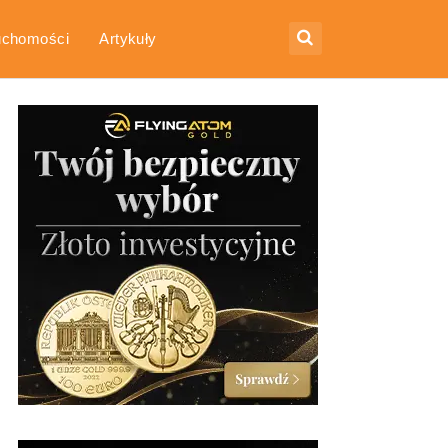
uchomości
Artykuły