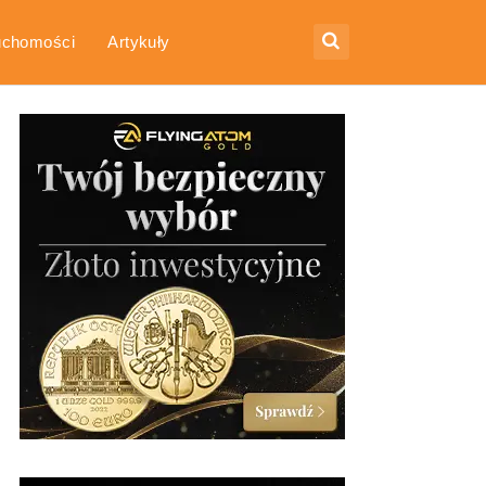
uchomości
Artykuły