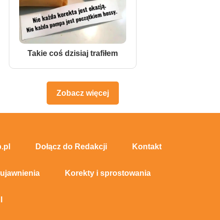
Takie coś dzisiaj trafiłem
Zobacz więcej
.pl
Dołącz do Redakcji
Kontakt
 ujawnienia
Korekty i sprostowania
I