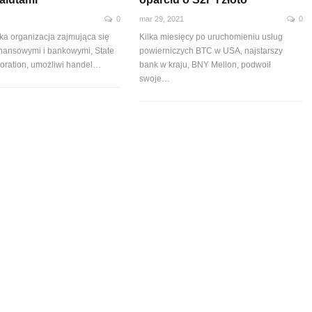
0
mar 29, 2021
0
a organizacja zajmująca się
Kilka miesięcy po uruchomieniu usług
inansowymi i bankowymi, State
powierniczych BTC w USA, najstarszy
oration, umożliwi handel
…
bank w kraju, BNY Mellon, podwoił
swoje
…