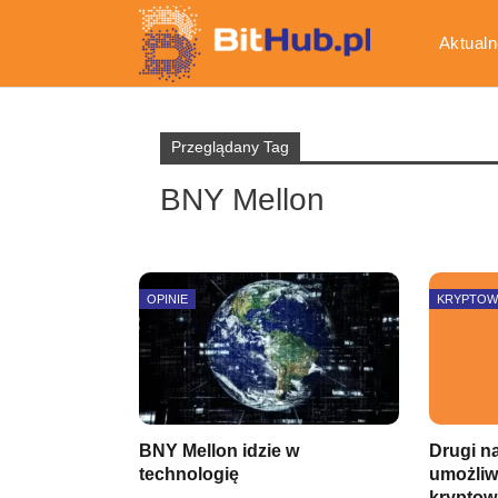
Aktualn
Gospod
Przeglądany Tag
BNY Mellon
OPINIE
KRYPTOW
BNY Mellon idzie w
Drugi n
technologię
umożliw
kryptow