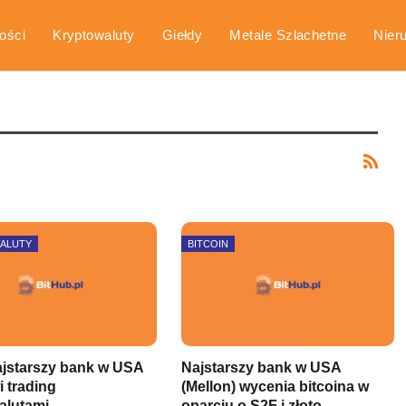
ości
Kryptowaluty
Giełdy
Metale Szlachetne
Nier
arka
Poradniki
ALUTY
BITCOIN
ajstarszy bank w USA
Najstarszy bank w USA
i trading
(Mellon) wycenia bitcoina w
alutami
oparciu o S2F i złoto