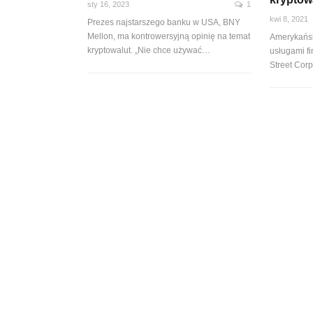
sty 16, 2023
1
kwi 8, 2021
Prezes najstarszego banku w USA, BNY
Mellon, ma kontrowersyjną opinię na temat
Amerykańsk
kryptowalut. „Nie chce używać…
usługami f
Street Corp