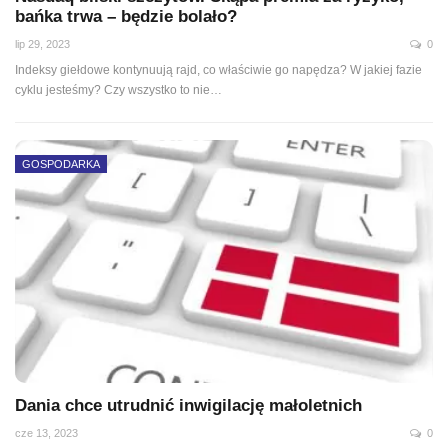
bańka trwa – będzie bolało?
lip 29, 2023
0
Indeksy giełdowe kontynuują rajd, co właściwie go napędza? W jakiej fazie
cyklu jesteśmy? Czy wszystko to nie
…
GOSPODARKA
Dania chce utrudnić inwigilację małoletnich
cze 13, 2023
0