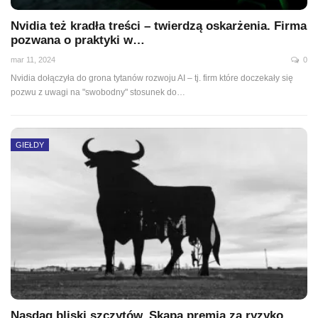
Nvidia też kradła treści – twierdzą oskarżenia. Firma
pozwana o praktyki w…
mar 11, 2024
0
Nvidia dołączyła do grona tytanów rozwoju AI – tj. firm które doczekały się
pozwu z uwagi na "swobodny" stosunek do…
GIEŁDY
Nasdaq bliski szczytów. Skąpa premia za ryzyko,