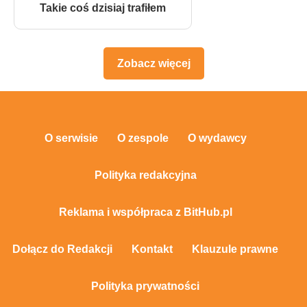
Takie coś dzisiaj trafiłem
Zobacz więcej
O serwisie
O zespole
O wydawcy
Polityka redakcyjna
Reklama i współpraca z BitHub.pl
Dołącz do Redakcji
Kontakt
Klauzule prawne
Polityka prywatności