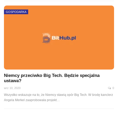
GOSPODARKA
Niemcy przeciwko Big Tech. Będzie specjalna
ustawa?
wrz 10, 2020
0
Wszystko wskazuje na to, że Niemcy stawią opór Big Tech. W środę kanclerz
Angela Merkel zaaprobowała projekt
…