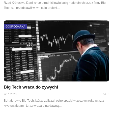
Rząd Królestwa Danii chce utrudnić inwigilację małoletnich przez firmy Big
Tech-u, i przedstawił w tym celu projekt…
GOSPODARKA
Big Tech wraca do żywych!
lut 7, 2023
0
Bohaterowie Big Tech, którzy zaliczali ostre spadki w zeszłym roku wraz z
kryptowalutami, teraz wracają na dawną…