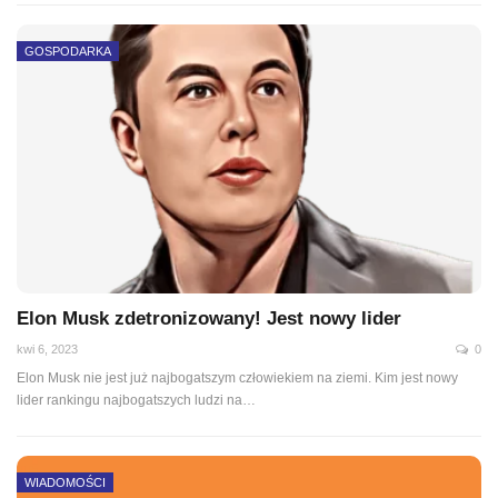
GOSPODARKA
Elon Musk zdetronizowany! Jest nowy lider
kwi 6, 2023
0
Elon Musk nie jest już najbogatszym człowiekiem na ziemi. Kim jest nowy
lider rankingu najbogatszych ludzi na…
WIADOMOŚCI