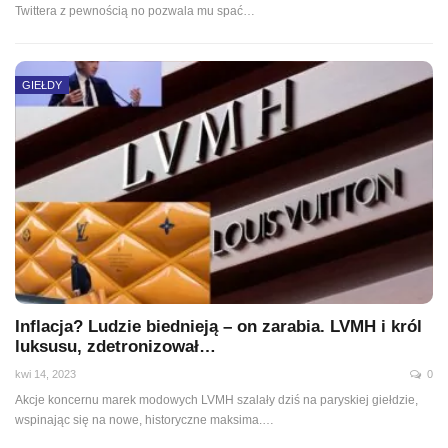
Twittera z pewnością no pozwala mu spać…
GIEŁDY
Inflacja? Ludzie biednieją – on zarabia. LVMH i król
luksusu, zdetronizował…
kwi 14, 2023
0
Akcje koncernu marek modowych LVMH szalały dziś na paryskiej giełdzie,
wspinając się na nowe, historyczne maksima.
…