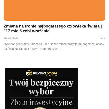
Zmiana na tronie najbogatszego człowieka świata |
117 mld $ robi wrażenie
sty 20, 2020
0
Dyrektor generalny Amazona - Jeff Bezos stracił pozycję najbogatszej osoby
na świecie. Kto jest nowym najbogatszym
…