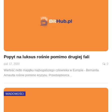
Popyt na luksus rośnie pomimo drugiej fali
paź 17, 2020
0
Wartość netto majątku najbogatszego człowieka w Europie - Bernarda
Arnaulta rośnie pomimo kryzysu. Przedsiębiorca
…
WIADOMOŚCI