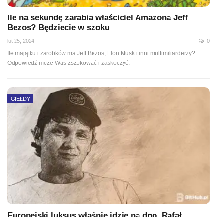
Ile na sekundę zarabia właściciel Amazona Jeff
Bezos? Będziecie w szoku
lut 25, 2024
0
Ile majątku i zarobków ma Jeff Bezos, Elon Musk i inni multimiliarderzy?
Odpowiedź może Was zszokować i zaskoczyć.
GIEŁDY
Europejski luksus właśnie idzie na dno. Rafał