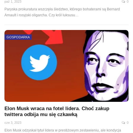
paź 1, 2023
0
Paryska prokuratura wszczęła śledztwo, którego bohaterami są Bernard
Arnault i rosyjski oligarcha. Czy król luksusu…
GOSPODARKA
Elon Musk wraca na fotel lidera. Choć zakup
twittera odbija mu się czkawką
cze 3, 2023
0
Elon Musk odzyskał tytuł lidera w prestiżowym zestawieniu, ale kondycja