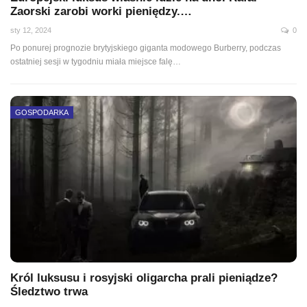
Zaorski zarobi worki pieniędzy.…
sty 12, 2024
0
Po ponurej prognozie brytyjskiego giganta modowego Burberry, podczas
ostatniej sesji w tygodniu miała miejsce falę
…
GOSPODARKA
Król luksusu i rosyjski oligarcha prali pieniądze?
Śledztwo trwa