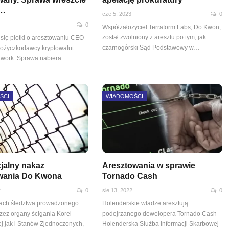
a…
cze 5, 2023
0
0
Współzałożyciel Terraform Labs, Do Kwon,
został zwolniony z aresztu po tym, jak
 się plotki o aresztowaniu CEO
czarnogórski Sąd Podstawowy w
…
ożyczkodawcy kryptowalut
twork. Sprawa nabiera…
ŚCI
WIADOMOŚCI
cjalny nakaz
Aresztowania w sprawie
wania Do Kwona
Tornado Cash
2
0
sie 13, 2022
0
cach śledztwa prowadzonego
Holenderskie władze aresztują
zez organy ścigania Korei
podejrzanego dewelopera Tornado Cash
j jak i Stanów Zjednoczonych,
Holenderska Służba Informacji Skarbowej