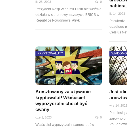
lip 25, 2023
0
nabier
Prezydent Rosji Władimir Putin nie weźmie
lip 14, 2023
udziału w sierpniowym szczycie BRICS w
Republice Południowej Afryki.
Potwierdził
upadłego p
Celsius Ne
KRYPTOWALUTY
WIADOMO
Aresztowany za używanie
Jest ofi
kryptowalut! Właściciel
areszto
wypożyczalni chciał być
wrz 14, 202
cwany
Po miesią
cze 1, 2023
0
zarówno pr
Południowe
Właściciel wypożyczalni samochodów