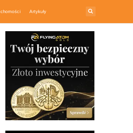
uchomości
Artykuły