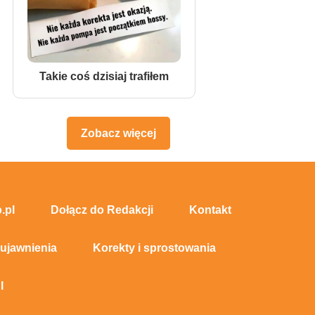
Takie coś dzisiaj trafiłem
Zobacz więcej
.pl
Dołącz do Redakcji
Kontakt
 ujawnienia
Korekty i sprostowania
I