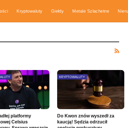
ości
Kryptowaluty
Giełdy
Metale Szlachetne
Nier
arka
Poradniki
ALUTY
KRYPTOWALUTY
dłej platformy
Do Kwon znów wyszedł za
owej Celsius
kaucją! Sędzia odrzucił
wany. Sprawa wreszcie
apelację prokuratury