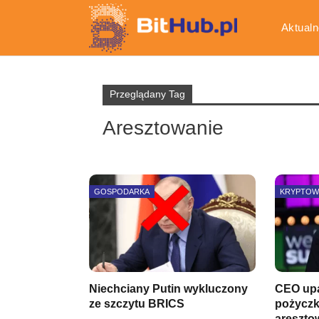
Aktualn
Gospod
Przeglądany Tag
Aresztowanie
GOSPODARKA
KRYPTOW
Niechciany Putin wykluczony
CEO upa
ze szczytu BRICS
pożyczk
areszto