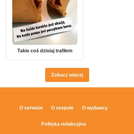
Takie coś dzisiaj trafiłem
Zobacz więcej
O serwisie
O zespole
O wydawcy
Polityka redakcyjna