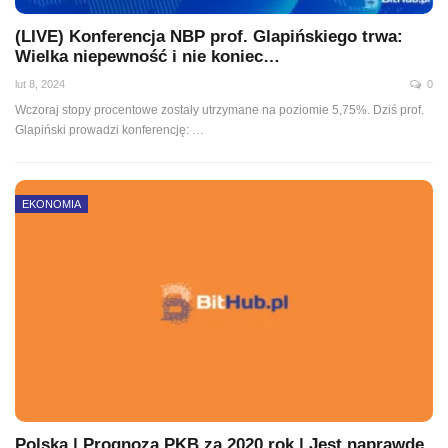
(LIVE) Konferencja NBP prof. Glapińskiego trwa:
Wielka niepewność i nie koniec…
lut 8, 2024
0
Wczoraj stopy procentowe zostały utrzymane na poziomie 5,75%. Dziś prof.
Glapiński prowadzi konferencję:
…
EKONOMIA
Polska | Prognoza PKB za 2020 rok | Jest naprawdę