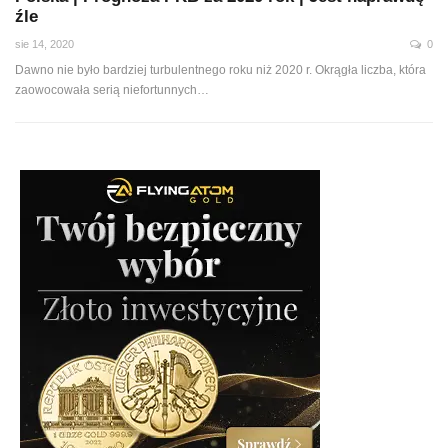
źle
sie 14, 2020
0
Dawno nie było bardziej turbulentnego roku niż 2020 r. Okrągła liczba, która
zaowocowała serią niefortunnych
…