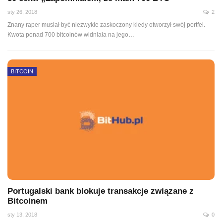
sty 26, 2018
2
Znany raper musiał być niezwykle zaskoczony kiedy otworzył swój portfel.
Kwota ponad 700 bitcoinów widniała na jego…
BITCOIN
Portugalski bank blokuje transakcje związane z
Bitcoinem
sty 13, 2018
0