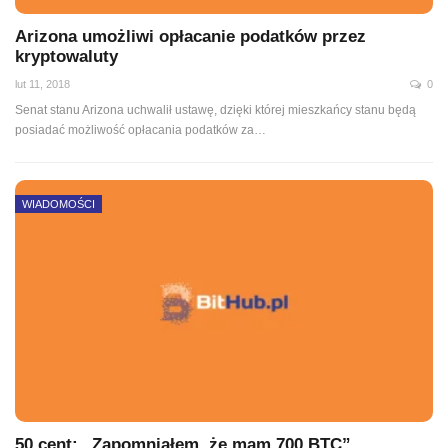
Arizona umożliwi opłacanie podatków przez
kryptowaluty
lut 11, 2018
0
Senat stanu Arizona uchwalił ustawę, dzięki której mieszkańcy stanu będą
posiadać możliwość opłacania podatków za…
WIADOMOŚCI
50 cent: „Zapomniałem, że mam 700 BTC”