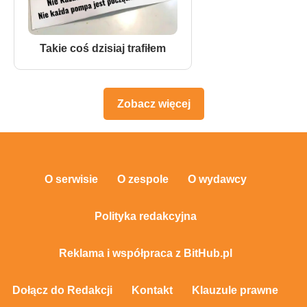
Takie coś dzisiaj trafiłem
Zobacz więcej
O serwisie
O zespole
O wydawcy
Polityka redakcyjna
Reklama i współpraca z BitHub.pl
Dołącz do Redakcji
Kontakt
Klauzule prawne