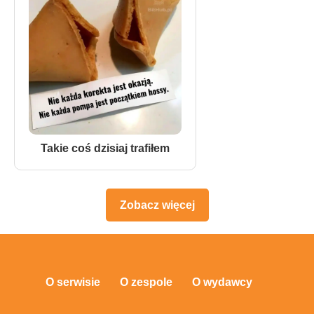
Takie coś dzisiaj trafiłem
Zobacz więcej
O serwisie
O zespole
O wydawcy