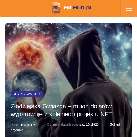
KRYPTOWALUTY
Złodziejska Gwiazda – milion dolarów
wyparowuje z kolejnego projektu NFT!
Ostatnia aktualizacja
paź 10, 2023
2 min
Przez
Kacper K
czytania