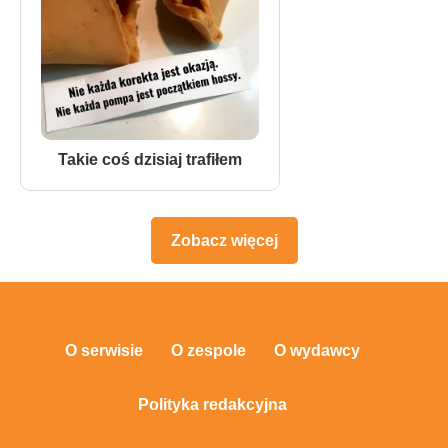
Takie coś dzisiaj trafiłem
Zobacz więcej
O serwisie
O zespole
O wydawcy
Polityka redakcyjna