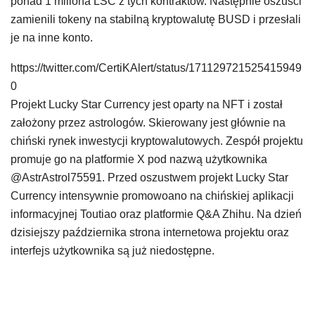
ponad 1 miliona LSC z tych kontraktów. Następnie oszuści
zamienili tokeny na stabilną kryptowalutę BUSD i przesłali
je na inne konto.
https://twitter.com/CertiKAlert/status/171129721525415949
0
Projekt Lucky Star Currency jest oparty na NFT i został
założony przez astrologów. Skierowany jest głównie na
chiński rynek inwestycji kryptowalutowych. Zespół projektu
promuje go na platformie X pod nazwą użytkownika
@AstrAstrol75591. Przed oszustwem projekt Lucky Star
Currency intensywnie promowoano na chińskiej aplikacji
informacyjnej Toutiao oraz platformie Q&A Zhihu. Na dzień
dzisiejszy października strona internetowa projektu oraz
interfejs użytkownika są już niedostępne.