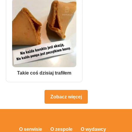
Takie coś dzisiaj trafiłem
Zobacz więcej
O serwisie
O zespole
O wydawcy