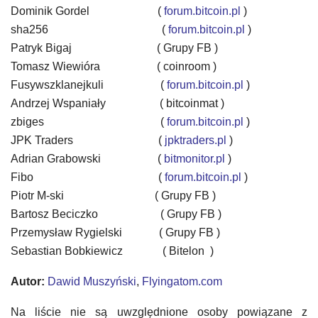
Dominik Gordel (
forum.bitcoin.pl
)
sha256
(
forum.bitcoin.pl
)
Patryk Bigaj
( Grupy FB )
Tomasz Wiewióra ( coinroom )
Fusywszklanejkuli
(
forum.bitcoin.pl
)
Andrzej Wspaniały ( bitcoinmat )
zbiges
(
forum.bitcoin.pl
)
JPK Traders
(
jpktraders.pl
)
Adrian Grabowski (
bitmonitor.pl
)
Fibo
(
forum.bitcoin.pl
)
Piotr M-ski
( Grupy FB )
Bartosz Beciczko ( Grupy FB )
Przemysław Rygielski ( Grupy FB )
Sebastian Bobkiewicz ( Bitelon )
Autor:
Dawid Muszyński
,
Flyingatom.com
Na liście nie są uwzględnione osoby powiązane z