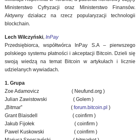
Ministerstwo Cyfryzacji oraz Ministerstwo Finansów.
Aktywny działacz na rzecz popularyzacji technologii
blockchain.
Lech Wilczyński
,
InPay
Przedsiębiorca, współtwórca InPay S.A – pierwszego
polskiego systemu płatności i akceptacji Bitcoin. Dzieli się
swoją wiedzą na temat Bitcoin w artykułach i licznie
udzielanych wywiadach.
1. Grupa
Zoe Adamovicz
( Neufund.org )
Julian Zawistowski
( Golem )
„Bitmar”
(
forum.bitcoin.pl
)
Grant Blaisdell
( coinfirm )
Jakub Fijołek
( coinfirm )
Pawel Kuskowski
( coinfirm )
Mariusz Sperczyński ( bitmarket )