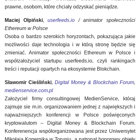
prawne, osobom, które chciały odzyskać pieniądze.
Maciej Olpiński
,
userfeeds.io
/ animator społeczności
Ethereum w Polsce
Osoba o bardzo szerokich horyzontach, pokazująca jakie
możliwości daje technologia i w którą stronę będzie się
zmieniać. Animator społeczności Ethereum w Polsce i
współzałożyciel startupu userfeeds.io, czyli rankingach
treści i reputacji opartych na ekosystemie Blokchain.
Sławomir Cieśliński
,
Digital Money & Blockchain Forum
,
medienservice.com.pl
Założyciel firmy consultingowej MedienService, któraj
zajmuje sie m.in. organizowaniem jednej z największych i
najważniejszych konferencji w Polsce poświęconych
kryptowalutom – Digital Money & Blockchain Forum.
Konferenencja współorganizowana jest przez Uniwersytet
Mikołaja Kopernika w Toruniu, a patronat honorowy objęły