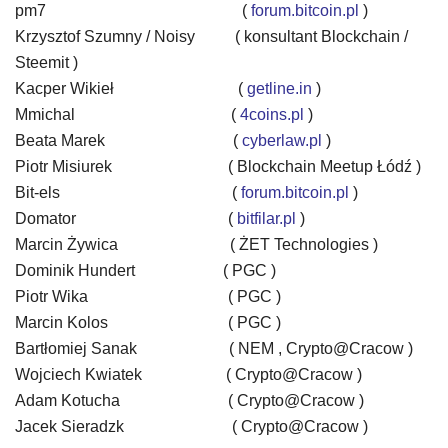
pm7
(
forum.bitcoin.pl
)
Krzysztof Szumny / Noisy ( konsultant Blockchain /
Steemit )
Kacper Wikieł
(
getline.in
)
Mmichal
(
4coins.pl
)
Beata Marek
(
cyberlaw.pl
)
Piotr Misiurek
( Blockchain Meetup Łódź )
Bit-els
(
forum.bitcoin.pl
)
Domator
(
bitfilar.pl
)
Marcin Żywica
( ŻET Technologies )
Dominik Hundert ( PGC )
Piotr Wika
( PGC )
Marcin Kolos
( PGC )
Bartłomiej Sanak ( NEM , Crypto@Cracow )
Wojciech Kwiatek ( Crypto@Cracow )
Adam Kotucha
( Crypto@Cracow )
Jacek Sieradzk
( Crypto@Cracow )