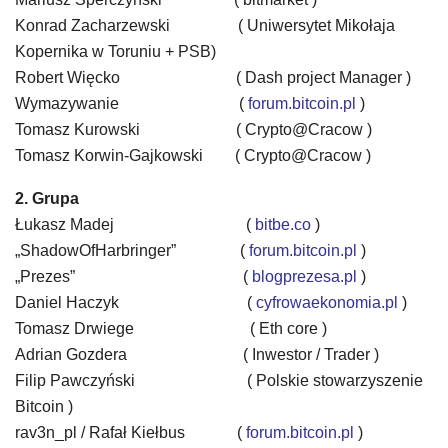
Konrad Zacharzewski
( Uniwersytet Mikołaja
Kopernika w Toruniu + PSB)
Robert Więcko ( Dash project Manager )
Wymazywanie
(
forum.bitcoin.pl
)
Tomasz Kurowski
( Crypto@Cracow )
Tomasz Korwin-Gajkowski
( Crypto@Cracow )
2. Grupa
Łukasz Madej
(
bitbe.co
)
„ShadowOfHarbringer”
(
forum.bitcoin.pl
)
„Prezes”
(
blogprezesa.pl
)
Daniel Haczyk
(
cyfrowaekonomia.pl
)
Tomasz Drwiege
( Eth core )
Adrian Gozdera
( Inwestor / Trader )
Filip Pawczyński
( Polskie stowarzyszenie
Bitcoin )
rav3n_pl / Rafał Kiełbus (
forum.bitcoin.pl
)