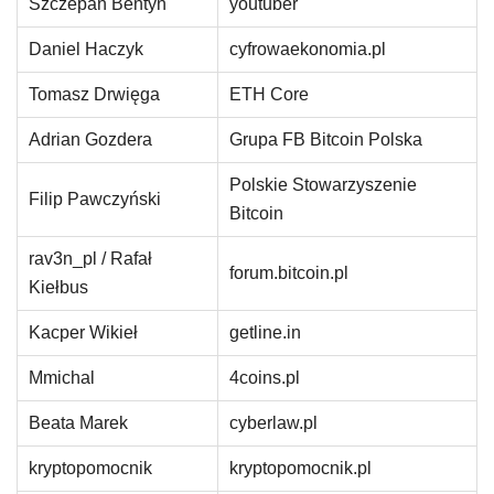
Szczepan Bentyn
youtuber
Daniel Haczyk
cyfrowaekonomia.pl
Tomasz Drwięga
ETH Core
Adrian Gozdera
Grupa FB Bitcoin Polska
Polskie Stowarzyszenie
Filip Pawczyński
Bitcoin
rav3n_pl / Rafał
forum.bitcoin.pl
Kiełbus
Kacper Wikieł
getline.in
Mmichal
4coins.pl
Beata Marek
cyberlaw.pl
kryptopomocnik
kryptopomocnik.pl