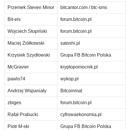
Przemek Steven Minor
bitcantor.com / btc-sms
Bit-els
forum.bitcoin.pl
Wojciech Stopiński
forum.bitcoin.pl
Maciej Ziółkowski
satoshi.pl
Krzysiek Szydłowski
Grupa FB Bitcoin Polska
McGravier
kryptopomocnik.pl
pawlo74
wykop.pl
Andrzej Wspaniały
Bitcoinmat
zbiges
forum.bitcoin.pl
Rafał Prabucki
cyfrowaekonomia.pl
Piotr M-ski
Grupa FB Bitcoin Polska