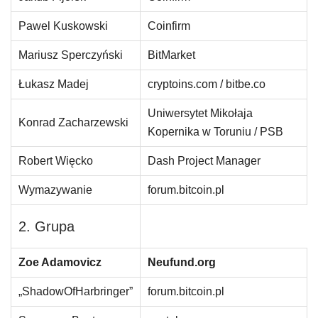
Pawel Kuskowski
Coinfirm
Mariusz Sperczyński
BitMarket
Łukasz Madej
cryptoins.com / bitbe.co
Uniwersytet Mikołaja
Konrad Zacharzewski
Kopernika w Toruniu / PSB
Robert Więcko
Dash Project Manager
Wymazywanie
forum.bitcoin.pl
2. Grupa
Zoe Adamovicz
Neufund.org
„ShadowOfHarbringer”
forum.bitcoin.pl