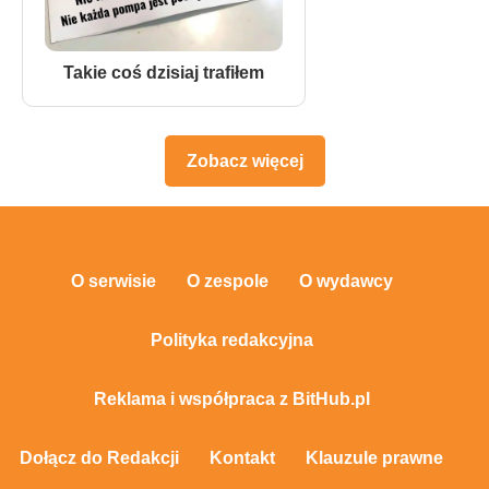
Takie coś dzisiaj trafiłem
Zobacz więcej
O serwisie
O zespole
O wydawcy
Polityka redakcyjna
Reklama i współpraca z BitHub.pl
Dołącz do Redakcji
Kontakt
Klauzule prawne