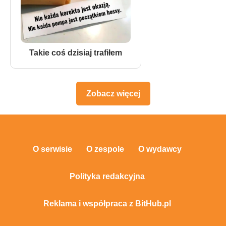
Takie coś dzisiaj trafiłem
Zobacz więcej
O serwisie
O zespole
O wydawcy
Polityka redakcyjna
Reklama i współpraca z BitHub.pl