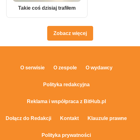
Takie coś dzisiaj trafiłem
Zobacz więcej
O serwisie
O zespole
O wydawcy
Polityka redakcyjna
Reklama i współpraca z BitHub.pl
Dołącz do Redakcji
Kontakt
Klauzule prawne
Polityka prywatności