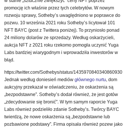
w stanie „sztucznie zwiększyć” ceny NFT poprzez
promocję ich właśnie przez tych celebrytów. W nowym
rozwoju sprawy, Sotheby’s uwaględniono w poprawce do
pozwu. 10 września 2021 roku Sotheby’s licytował 101
NFT BAYC (post z Twittera poniżej). To przyniosło ponad
24 miliony dolarów ze sprzedaży. Według oskarżycieli,
aukcja NFT z 2021 roku rzekomo pomogła uczynić Yuga
Labs bardziej wiarygodnym i wprowadziła inwestorów w
błąd.
https://twitter.com/Sothebys/status/1435970840340860930
Jednak według doniesień mediów
głównego nurtu
, dom
aukcyjny przekazał w oświadczeniu, że oskarżenia są
„bezpodstawne”. Sotheby’s dodał również, że jest gotów
„zdecydowanie się bronić”. W tym samym raporcie Yuga
Labs również podzieliło zdanie Sotheby’s. Twórcy BAYC
twierdzą, że nowe oskarżenia są „bezpodstawne lub
pozbawione podstawy”. Firma opisała również pozew jako