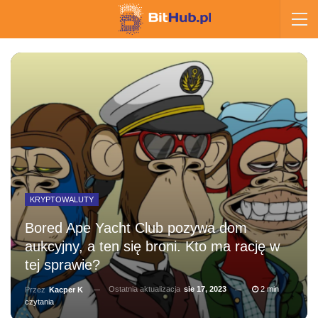
KRYPTOWALUTY
Bored Ape Yacht Club pozywa dom
aukcyjny, a ten się broni. Kto ma rację w
tej sprawie?
Ostatnia aktualizacja
sie 17, 2023
2 min
Przez
Kacper K
czytania