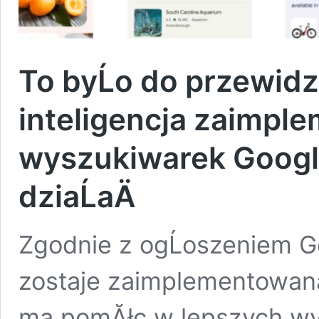
To byĹo do przewidz
inteligencja zaimpl
wyszukiwarek Google
dziaĹaÄ
Zgodnie z ogĹoszeniem Go
zostaje zaimplementowan
ma pomĂłc w lepszych wy