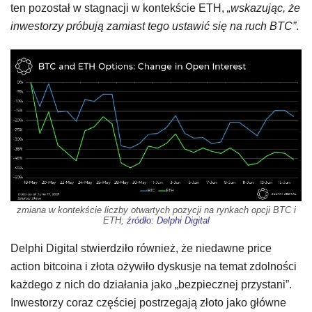
ten pozostał w stagnacji w kontekście ETH,
„wskazując, że
inwestorzy próbują zamiast tego ustawić się na ruch BTC”
.
zmiana w kontekście liczby otwartych pozycji na rynkach opcji BTC i
ETH;
źródło: Delphi Digital
Delphi Digital stwierdziło również, że niedawne price
action bitcoina i złota ożywiło dyskusje na temat zdolności
każdego z nich do działania jako „bezpiecznej przystani”.
Inwestorzy coraz częściej postrzegają złoto jako główne