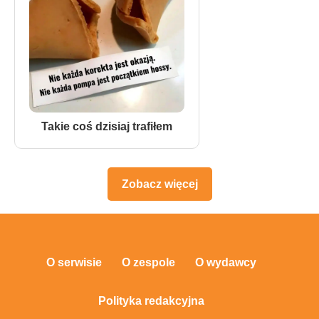
Takie coś dzisiaj trafiłem
Zobacz więcej
O serwisie
O zespole
O wydawcy
Polityka redakcyjna