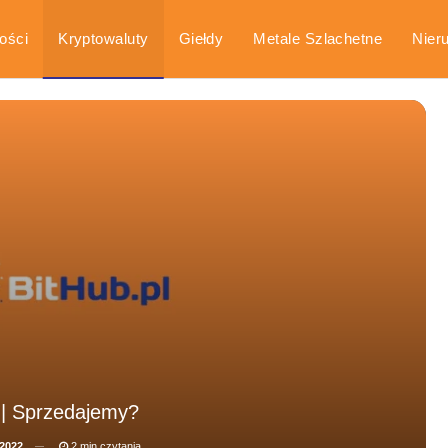
ości
Kryptowaluty
Giełdy
Metale Szlachetne
Nier
arka
Poradniki
” | Sprzedajemy?
 2022
2 min czytania