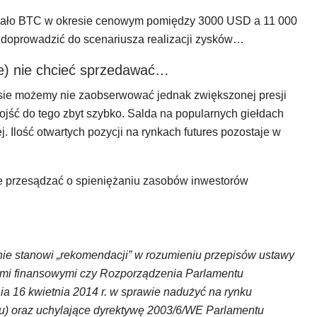
wało BTC w okresie cenowym pomiędzy 3000 USD a 11 000
 doprowadzić do scenariusza realizacji zysków…
ze) nie chcieć sprzedawać…
asie możemy nie zaobserwować jednak zwiększonej presji
jść do tego zbyt szybko. Salda na popularnych giełdach
. Ilość otwartych pozycji na rynkach futures pozostaje w
e przesądzać o spieniężaniu zasobów inwestorów
i nie stanowi „rekomendacji” w rozumieniu przepisów ustawy
ntami finansowymi czy Rozporządzenia Parlamentu
ia 16 kwietnia 2014 r. w sprawie nadużyć na rynku
u) oraz uchylające dyrektywę 2003/6/WE Parlamentu