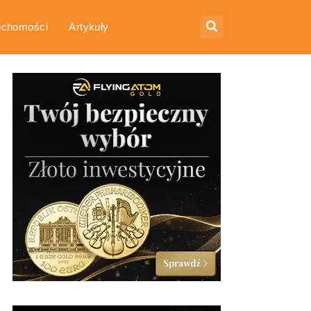
uchomości
Artykuły