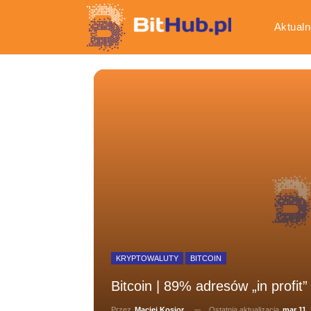
Aktualn
Gospod
KRYPTOWALUTY
BITCOIN
Bitcoin | 89% adresów „in profit
Ostatnia aktualizacja
mar 11,
Przez
Maciej Kosior