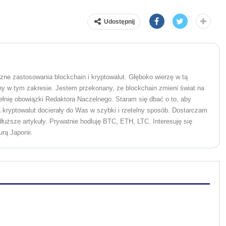
Udostępnij
czne zastosowania blockchain i kryptowalut. Głęboko wierzę w tą
ny w tym zakresie. Jestem przekonany, że blockchain zmieni świat na
pełnię obowiązki Redaktora Naczelnego. Staram się dbać o to, aby
a kryptowalut docierały do Was w szybki i rzetelny sposób. Dostarczam
uższe artykuły. Prywatnie hodluję BTC, ETH, LTC. Interesuję się
rą Japonii.