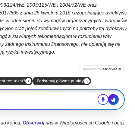
2003/124/WE, 2003/125/WE i 2004/72/WE oraz
17/565 z dnia 25 kwietnia 2016 r.uzupełniające dyrektywę
UE w odniesieniu do wymogów organizacyjnych i warunków
ycyjne oraz pojęć zdefiniowanych na potrzeby tej dyrektywy.
wymogów stawianych rekomendacjom w rozumieniu w/w
ny żadnego instrumentu finansowego, nie opierają się na
ają ryzyka inwestycyjnego
.
ł do końca.
Obserwuj
nas w Wiadomościach Google i bądź