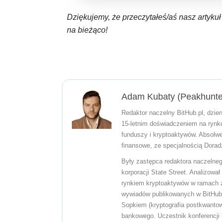
Dziękujemy, że przeczytałeś/aś nasz artyku
na bieżąco!
Adam Kubaty (peakhunte
Redaktor naczelny BitHub.pl, dzien
15-letnim doświadczeniem na rynku 
funduszy i kryptoaktywów. Absolw
finansowe, ze specjalnością Dorad
Były zastępca redaktora naczelneg
korporacji State Street. Analizow
rynkiem kryptoaktywów w ramach zd
wywiadów publikowanych w BitHub.
Sopkiem (kryptografia postkwantowa
bankowego. Uczestnik konferencji 