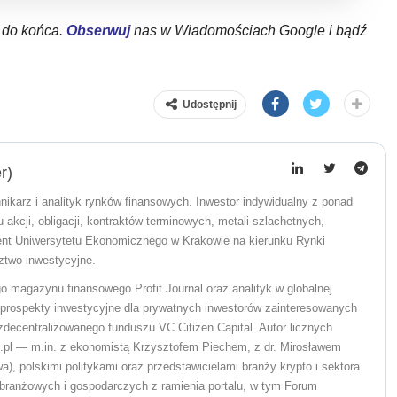
ł do końca.
Obserwuj
nas w Wiadomościach Google i bądź
Udostępnij
r)
nikarz i analityk rynków finansowych. Inwestor indywidualny z ponad
akcji, obligacji, kontraktów terminowych, metali szlachetnych,
ent Uniwersytetu Ekonomicznego w Krakowie na kierunku Rynki
ztwo inwestycyjne.
o magazynu finansowego Profit Journal oraz analityk w globalnej
ał prospekty inwestycyjne dla prywatnych inwestorów zainteresowanych
ecentralizowanego funduszu VC Citizen Capital. Autor licznych
pl — m.in. z ekonomistą Krzysztofem Piechem, z dr. Mirosławem
), polskimi politykami oraz przedstawicielami branży krypto i sektora
branżowych i gospodarczych z ramienia portalu, w tym Forum