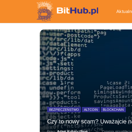
Aktualn
Gospod
BEZPIECZEŃSTWO
ALTCOIN
BLOCKCHAIN
Czy to nowy scam? Uważajcie na
Ostatnia aktualizacj
Przez
Adam Kubaty (peakhunter)