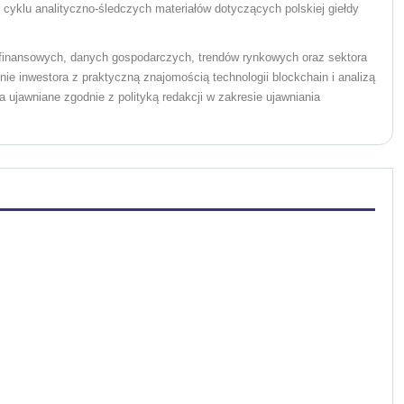
yklu analityczno-śledczych materiałów dotyczących polskiej giełdy
w finansowych, danych gospodarczych, trendów rynkowych oraz sektora
ie inwestora z praktyczną znajomością technologii blockchain i analizą
 ujawniane zgodnie z polityką redakcji w zakresie ujawniania
.