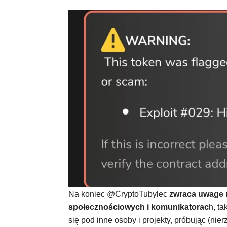
Na koniec @CryptoTubylec
zwraca uwage n
społecznościowych i komunikatorac
h, ta
się pod inne osoby i projekty, próbując (nie