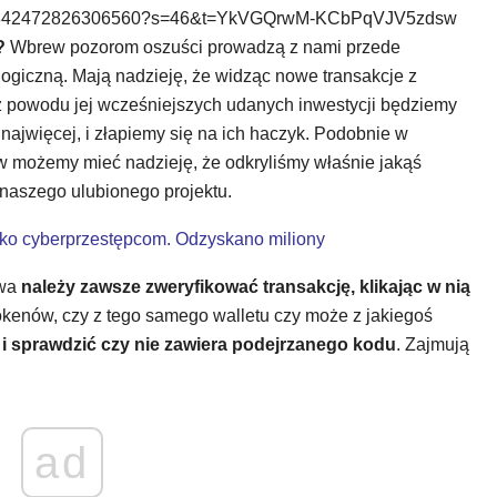
us/1617842472826306560?s=46&t=YkVGQrwM-KCbPqVJV5zdsw
?
Wbrew pozorom oszuści prowadzą z nami przede
ologiczną. Mają nadzieję, że widząc nowe transakcje z
z powodu jej wcześniejszych udanych inwestycji będziemy
 najwięcej, i złapiemy się na ich haczyk. Podobnie w
 możemy mieć nadzieję, że odkryliśmy właśnie jakąś
 naszego ulubionego projektu.
wko cyberprzestępcom. Odzyskano miliony
wa
należy zawsze zweryfikować transakcję, klikając w nią
tokenów, czy z tego samego walletu czy może z jakiegoś
i sprawdzić czy nie zawiera podejrzanego kodu
. Zajmują
ad