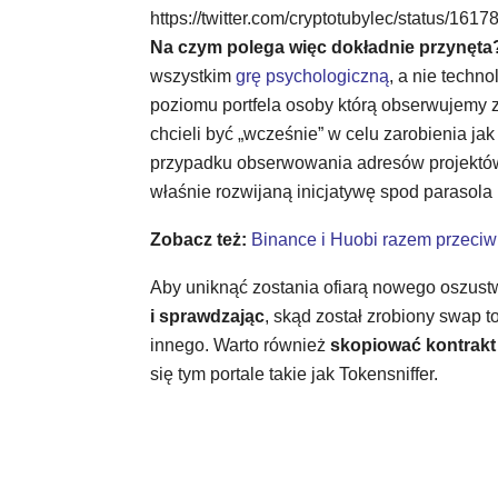
https://twitter.com/cryptotubylec/stat
Na czym polega więc dokładnie przynęta
wszystkim
grę psychologiczną
, a nie techn
poziomu portfela osoby którą obserwujemy 
chcieli być „wcześnie” w celu zarobienia jak
przypadku obserwowania adresów projektów
właśnie rozwijaną inicjatywę spod parasola
Zobacz też:
Binance i Huobi razem przeci
Aby uniknąć zostania ofiarą nowego oszust
i sprawdzając
, skąd został zrobiony swap 
innego. Warto również
skopiować kontrakt 
się tym portale takie jak Tokensniffer.