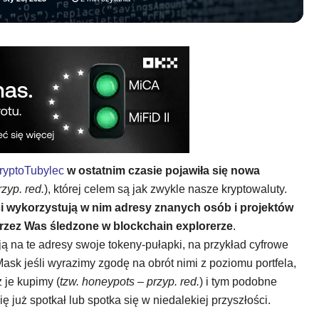
yptoTubylec
w ostatnim czasie pojawiła się nowa
zyp. red.
), której celem są jak zwykle nasze kryptowaluty.
i wykorzystują w nim adresy znanych osób i projektów
przez Was śledzone w blockchain explorerze
.
ą na te adresy swoje tokeny-pułapki, na przykład cyfrowe
sk jeśli wyrazimy zgodę na obrót nimi z poziomu portfela,
 je kupimy (
tzw. honeypots – przyp. red.
) i tym podobne
ę już spotkał lub spotka się w niedalekiej przyszłości.