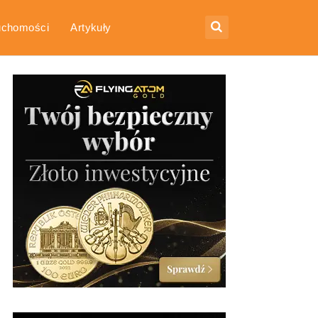
uchomości
Artykuły