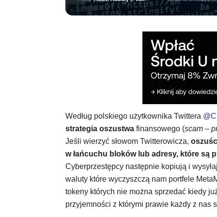
Według polskiego użytkownika Twittera
@Cr
strategia oszustwa
finansowego (
scam – pr
Jeśli wierzyć słowom Twitterowicza,
oszuśc
w łańcuchu bloków lub adresy, które są 
Cyberprzestępcy następnie kopiują i wysyłaj
waluty które wyczyszczą nam portfele MetaMa
tokeny których nie można sprzedać kiedy już
przyjemności z którymi prawie każdy z nas si