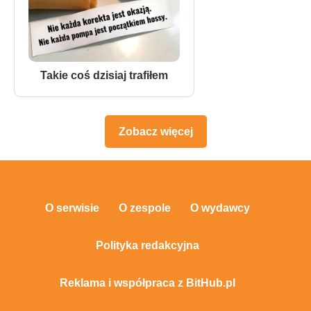
Takie coś dzisiaj trafiłem
Zobacz więcej
O serwisie
O zespole
O wydawcy
Polityka redakcyjna
Reklama i współpraca z BitHub.pl