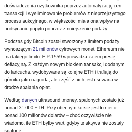
doświadczenia użytkownika poprzez automatyzację cen
transakcji i wyeliminowanie problemów z nieprzejrzystego
procesu aukcyjnego, w większości miała ona wpływ na
podsycanie popytu poprzez zmniejszenie podaży.
Podczas gdy Bitcoin został stworzony z limitem podaży
wynoszącym
21 milionów
cyfrowych monet, Ethereum nie
ma takiego limitu. EIP-1559 wprowadza zatem presję
deflacyjną. Z każdym nowym blokiem transakcji dodanym
do łańcucha, wydobywane są kolejne ETH i trafiają do
górnika jako nagroda, ale część z nich jest usuwana w
drodze spalania opłat.
Według
danych
ultrasoundi.money, spalonych zostało już
ponad 31 000 ETH. Przy obecnym kursie jest to nieco
ponad 100 milionów dolarów – choć oczywiście nie
wiadomo, ile ETH byłby wart, gdyby te aktywa nie zostały
spalone.