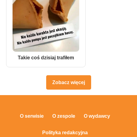
Takie coś dzisiaj trafiłem
Zobacz więcej
O serwisie
O zespole
O wydawcy
Polityka redakcyjna