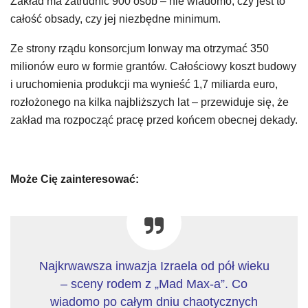
Zakład ma zatrudnić 900 osób – nie wiadomo, czy jest to
całość obsady, czy jej niezbędne minimum.
Ze strony rządu konsorcjum Ionway ma otrzymać 350
milionów euro w formie grantów. Całościowy koszt budowy
i uruchomienia produkcji ma wynieść 1,7 miliarda euro,
rozłożonego na kilka najbliższych lat – przewiduje się, że
zakład ma rozpocząć pracę przed końcem obecnej dekady.
Może Cię zainteresować:
Najkrwawsza inwazja Izraela od pół wieku
– sceny rodem z „Mad Max-a”. Co
wiadomo po całym dniu chaotycznych