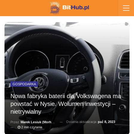
GOSPODARKA
Nowa fabryka baterii dla Volkswagena ma
powstać w Nysie. Wolumen inwestycji –
nietrywialny
Ostatnia aktualizacja
paź 8, 2023
Przez
Marek Lesiuk (Morhainn)
2 min czytania