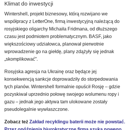
Klimat do inwestycji
Wintershell, projekt biznesowy, którą rozwijano we
współpracy z LetterOne, firmą inwestycyjną należącą do
rosyjskiego oligarchy Michaiła Fridmana, od dłuższego
czasu jest podmiotem problematycznym. BASF, jako
większościowy udziałowca, planował pierwotnie
wprowadzenie go na giełdę, plany zdążyły się jednak
„skomplikować”.
Rosyjska agresja na Ukrainę oraz będące jej
konsekwencją sankcje doprowadziły do storpedowania
tych planów. Wintershell formalnie opuścił Rosję – gdzie
pozyskiwał uprzednio połowę swojego wolumenu ropy i
gazu – jednak jego aktywa tam ulokowane zostały
pseudolegalnie wywłaszczone.
Zobacz też
Zakład recyklingu baterii może nie powstać.
Przez opóźnienia biurokratyczne firma szuka nowego