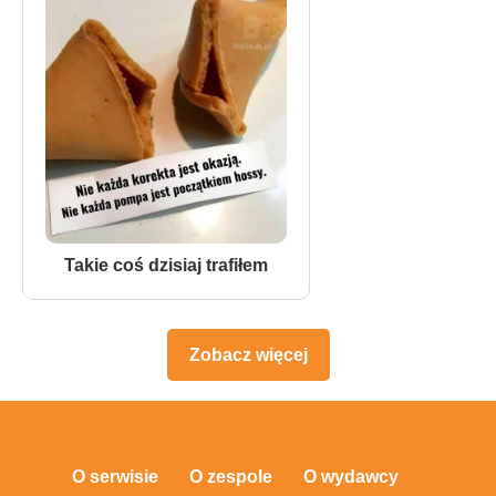
Takie coś dzisiaj trafiłem
Zobacz więcej
O serwisie
O zespole
O wydawcy